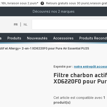
6h, livraison sous 2 jours*
Retours gratuits sous 30 jours
Livraison grat
Découvrez nos 2 marques
Que
recherchez-
vous
|
FR
NL
?
s
Produits
Nouveautés
Accessoires
Produits Recond
actif et Allergy+ 2-en-1 XD6220F0 pour Pure Air Essential PU25
Expédié par :
notre entrepôt acces
Filtre charbon acti
XD6220F0 pour Pure
Cet article est compatible avec
1
produit(s)