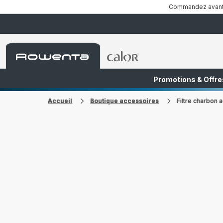
Commandez avant 1
Accueil
Accueil
Rowenta
Rowenta
Promotions & Offre
FR
NL
Accueil
Boutique accessoires
Filtre charbon 