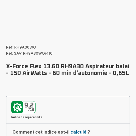
Ref: RH9A30WO
Réf. SAV: RH9A30WO/410
X-Force Flex 13.60 RH9A30 Aspirateur balai
- 150 AirWatts - 60 min d'autonomie - 0,65L
9,2
/10
Indice de réparabilité
Comment cet indice est-il
calculé
?