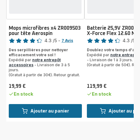
Mops microfibres x4 ZR009503
Batterie 25,9V ZR0097
pour tête Aerospin
X-Force Flex 12.60 Ne
Note
Note
4.3
/5
-
4.3
/5
-
7 Avis
ratings.4.3
ratings.4.3
Des serpillières pour nettoyer
Doublez votre temps d'aspi
efficacement votre sol !
Expédié par
notre entrepôt
Expédié par
notre entrepôt
- Livraison de 1 à 3 jours.
accessoires
- Livraison de 3 à 5
(Gratuit à partir de 50€). Reto
jours.
(Gratuit à partir de 30€). Retour gratuit.
19,99 €
119,99 €
Prix
Prix
En stock
En stock
Ajouter au panier
Ajouter au pa