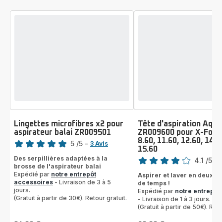
Lingettes microfibres x2 pour
Tête d'aspiration Aqu
aspirateur balai ZR009501
ZR009600 pour X-Forc
Note
8.60, 11.60, 12.60, 14.6
5
/5
-
3 Avis
15.60
Note
Avis
Des serpillières adaptées à la
4.1
/5
-
5
brosse de l'aspirateur balai
ratings.4.1
étoiles
Expédié par
notre entrepôt
Aspirer et laver en deux f
(moyenne)
accessoires
- Livraison de 3 à 5
de temps !
jours.
Expédié par
notre entrepôt
(Gratuit à partir de 30€). Retour gratuit.
- Livraison de 1 à 3 jours.
(Gratuit à partir de 50€). Reto