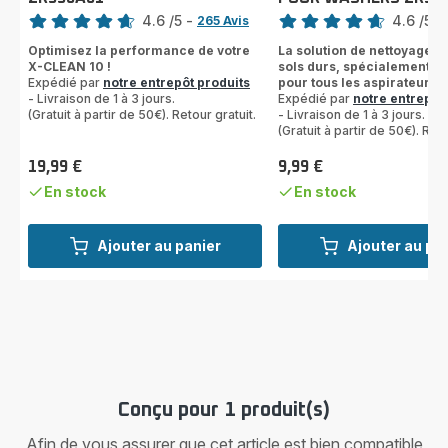
Note
Note
4.6
/5
-
4.6
/5
-
265 Avis
ratings.4.6
ratings.4.6
Optimisez la performance de votre
La solution de nettoyage p
X-CLEAN 10 !
sols durs, spécialement c
Expédié par
notre entrepôt produits
pour tous les aspirateurs 
- Livraison de 1 à 3 jours.
Expédié par
notre entrepôt
(Gratuit à partir de 50€). Retour gratuit.
- Livraison de 1 à 3 jours.
(Gratuit à partir de 50€). Reto
19,99 €
9,99 €
Prix
Prix
En stock
En stock
Ajouter au panier
Ajouter au pa
Conçu pour 1 produit(s)
Afin de vous assurer que cet article est bien compatible