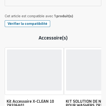
Cet article est compatible avec
1 produit(s)
Vérifier la compatibilité
Accessoire(s)
Kit Accessoire X-CLEAN 10
KIT SOLUTION DE NE
ZR336A01
POUR WASHERS ZR340