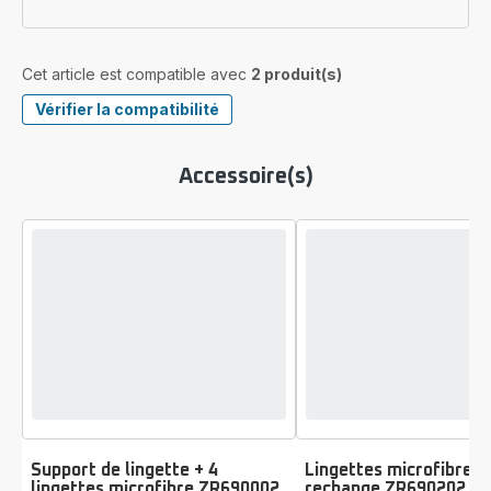
Cet article est compatible avec
2 produit(s)
Vérifier la compatibilité
Accessoire(s)
Support de lingette + 4
Lingettes microfibres 
lingettes microfibre ZR690002
rechange ZR690202