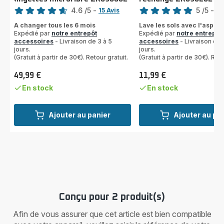
Note
Note
4.6
/5
-
5
/5
-
15 Avis
1 
ratings.4.6
Avis
A changer tous les 6 mois
Lave les sols avec l'aspira
5
Expédié par
notre entrepôt
Expédié par
notre entrepôt
étoiles
accessoires
- Livraison de 3 à 5
accessoires
- Livraison de 
jours.
(moyenne)
jours.
(Gratuit à partir de 30€). Retour gratuit.
(Gratuit à partir de 30€). Reto
49,99 €
11,99 €
Prix
Prix
En stock
En stock
Ajouter au panier
Ajouter au pa
Conçu pour 2 produit(s)
Afin de vous assurer que cet article est bien compatible