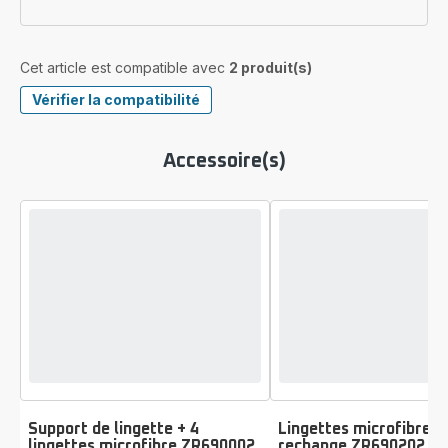
Cet article est compatible avec
2 produit(s)
Vérifier la compatibilité
Accessoire(s)
Support de lingette + 4
Lingettes microfibres 
lingettes microfibre ZR690002
rechange ZR690202