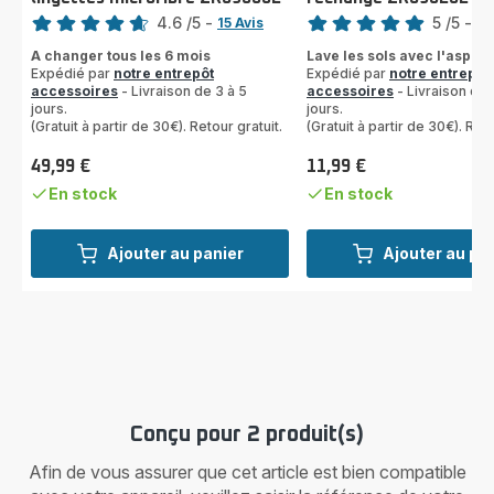
Note
Note
4.6
/5
-
5
/5
-
15 Avis
1 
ratings.4.6
Avis
A changer tous les 6 mois
Lave les sols avec l'aspira
5
Expédié par
notre entrepôt
Expédié par
notre entrepôt
étoiles
accessoires
- Livraison de 3 à 5
accessoires
- Livraison de 
jours.
(moyenne)
jours.
(Gratuit à partir de 30€). Retour gratuit.
(Gratuit à partir de 30€). Reto
49,99 €
11,99 €
Prix
Prix
En stock
En stock
Ajouter au panier
Ajouter au pa
Conçu pour 2 produit(s)
Afin de vous assurer que cet article est bien compatible