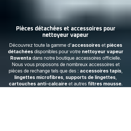
Pièces détachées et accessoires pour
nettoyeur vapeur
Découvrez toute la gamme d'
accessoires
et
pièces
détachées
disponibles pour votre
nettoyeur vapeur
Rowenta
dans notre boutique accessoires officielle.
Nous vous proposons de nombreux accessoires et
pièces de rechange tels que des :
accessoires tapis
,
lingettes microfibres
,
supports de lingettes
,
cartouches anti-calcaire
et autres
filtres mousse
.
Passez commande en ligne facilement, rapidement et de
manière sécurisée sur notre
boutique en ligne
officielle Rowenta
.