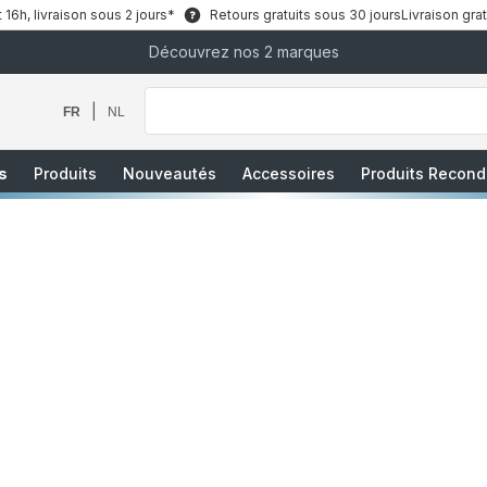
6h, livraison sous 2 jours*
Retours gratuits sous 30 jours
Livraison grat
Découvrez nos 2 marques
Que
recherchez-
vous
|
FR
NL
?
s
Produits
Nouveautés
Accessoires
Produits Recond