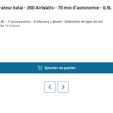
teur balai - 200 AirWatts - 70 min d'autonomie - 0,9L
9L - 7 accessoires - 4 vitesses + Boost - Détection de type de sol
de 1 à 3 jours.
Ajouter au panier
Précédent
Suivant
Homepage
Homepage