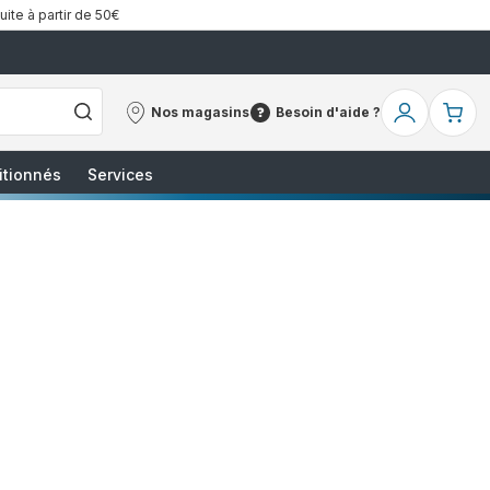
uite à partir de 50€
Nos magasins
Besoin d'aide ?
Nos
Besoin
Mon
Mo
magasins
d'aide
compte
pa
?
itionnés
Services