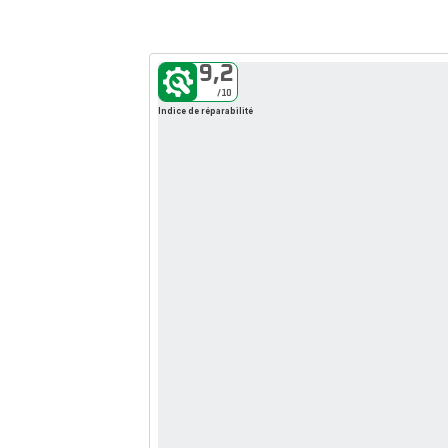
9,2
Erreur 404
/10
Indice de réparabilité
La page que vous
recherchez
n’existe plus
La page que
vous recherchez
n’existe plus