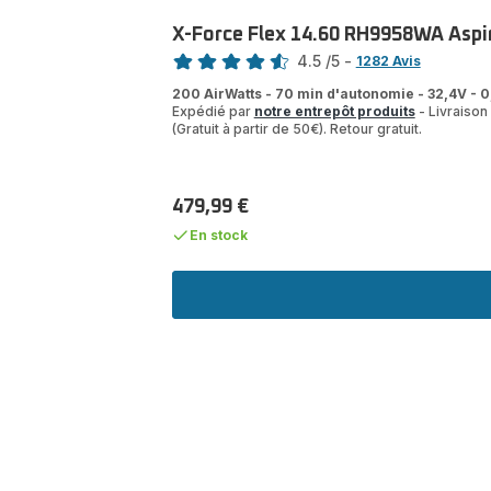
X-Force Flex 14.60 RH9958WA Aspira
Note
4.5
/5
-
1282 Avis
ratings.4.5
200 AirWatts - 70 min d'autonomie - 32,4V - 0,
Expédié par
notre entrepôt produits
- Livraison 
(Gratuit à partir de 50€). Retour gratuit.
479,99 €
Prix
En stock