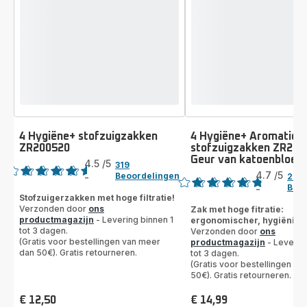
4 Hygiëne+ stofzuigzakken
4 Hygiëne+ Aromatic
ZR200520
stofzuigzakken ZR200
Beoordeling
Geur van katoenbloem
Beoordeling
4.5
/5
319
4.7
/5
Beoordelingen
-
29
ratings.4.5
Beoo
-
ratings.4.7
Stofzuigerzakken met hoge filtratie!
Verzonden door
ons
Zak met hoge fitratie:
productmagazijn
- Levering binnen 1
ergonomischer, hygiënisc
tot 3 dagen.
Verzonden door
ons
(Gratis voor bestellingen van meer
productmagazijn
- Leverin
dan 50€). Gratis retourneren.
tot 3 dagen.
(Gratis voor bestellingen v
50€). Gratis retourneren.
€ 12,50
€ 14,99
Prijs
Prijs