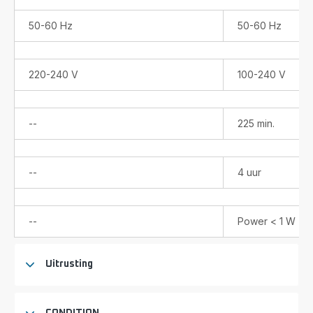
50-60 Hz
50-60 Hz
220-240 V
100-240 V
Niet
--
225 min.
beschikbaar
Niet
--
4 uur
beschikbaar
Niet
--
Power < 1 W
beschikbaar
Uitrusting