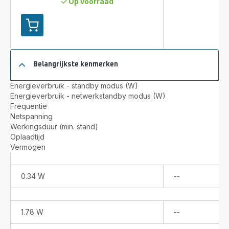
Op voorraad
Toevoegen
aan
winkelwagentje
X-
Belangrijkste kenmerken
Plorer
Serie 75S+
Energieverbruik - standby modus (W)
RR8585
Energieverbruik - netwerkstandby modus (W)
Robotstofzuiger
Frequentie
met
Netspanning
automatisch
Werkingsduur (min. stand)
leegstation
Oplaadtijd
-
Vermogen
2.700Pa
-
Technologie:
Niet
0.34 W
--
Camera
beschikbaar
+
Laser
Niet
1.78 W
--
beschikbaar