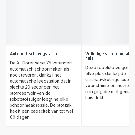
Automatisch leegstation
Volledige schoonmaak v
huis
De X-Plorer serie 75 verandert
Deze robotstofzuiger be
automatisch schoonmaken als
elke plek dankzij de
nooit tevoren, dankzij het
ultranauwkeurige laserna
automatische leegstation dat in
voor slimme en methodi
slechts 20 seconden het
reiniging die met gemak 
stofreservoir van de
huis dekt.
robotstofzuiger leegt na elke
schoonmaaksessie. De stofzak
heeft een capaciteit van tot wel
60 dagen.