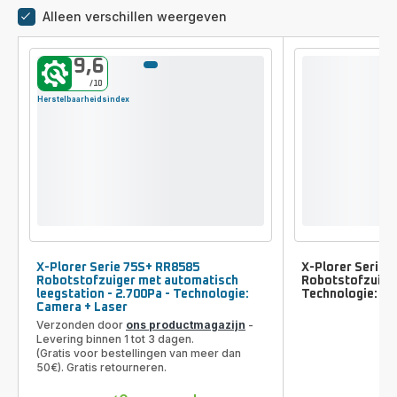
Alleen verschillen weergeven
Vergelijkingstool
9,6
/10
Herstelbaarheidsindex
X-Plorer Serie 75S+ RR8585
X-Plorer Serie 
Robotstofzuiger met automatisch
Robotstofzuiger
leegstation - 2.700Pa - Technologie:
Technologie: Ca
Camera + Laser
Verzonden door
ons productmagazijn
-
Levering binnen 1 tot 3 dagen.
(Gratis voor bestellingen van meer dan
50€). Gratis retourneren.