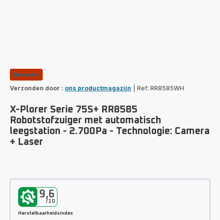
Bestseller
Verzonden door :
ons productmagazijn
|
Ref: RR8585WH
X-Plorer Serie 75S+ RR8585
Robotstofzuiger met automatisch
leegstation - 2.700Pa - Technologie: Camera
+ Laser
9,6
/10
Herstelbaarheidsindex