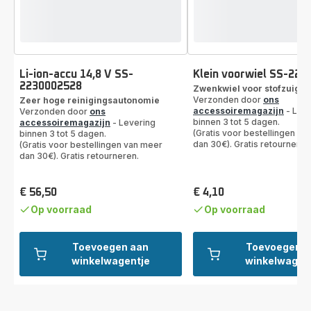
Li-ion-accu 14,8 V SS-
Klein voorwiel SS-22
2230002528
Zwenkwiel voor stofzuiger
Verzonden door
ons
Zeer hoge reinigingsautonomie
accessoiremagazijn
- Leve
Verzonden door
ons
binnen 3 tot 5 dagen.
accessoiremagazijn
- Levering
(Gratis voor bestellingen va
binnen 3 tot 5 dagen.
dan 30€). Gratis retourneren
(Gratis voor bestellingen van meer
dan 30€). Gratis retourneren.
€ 56,50
€ 4,10
Prijs
Prijs
Op voorraad
Op voorraad
Toevoegen aan
Toevoegen a
winkelwagentje
winkelwagen