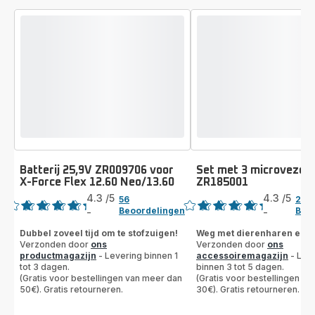
Batterij 25,9V ZR009706 voor
Set met 3 microvezeld
X-Force Flex 12.60 Neo/13.60
ZR185001
Beoordeling
Beoordeling
4.3
/5
4.3
/5
56
28
Beoordelingen
Beo
-
-
ratings.4.3
ratings.4.3
Dubbel zoveel tijd om te stofzuigen!
Weg met dierenharen en a
Verzonden door
ons
Verzonden door
ons
productmagazijn
- Levering binnen 1
accessoiremagazijn
- Lev
tot 3 dagen.
binnen 3 tot 5 dagen.
(Gratis voor bestellingen van meer dan
(Gratis voor bestellingen v
50€). Gratis retourneren.
30€). Gratis retourneren.