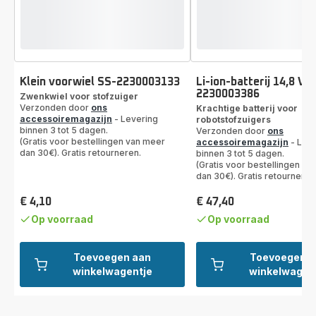
Klein voorwiel SS-2230003133
Li-ion-batterij 14,8 V 
2230003386
Zwenkwiel voor stofzuiger
Verzonden door
ons
Krachtige batterij voor
accessoiremagazijn
- Levering
robotstofzuigers
binnen 3 tot 5 dagen.
Verzonden door
ons
(Gratis voor bestellingen van meer
accessoiremagazijn
- Leve
dan 30€). Gratis retourneren.
binnen 3 tot 5 dagen.
(Gratis voor bestellingen va
dan 30€). Gratis retourneren
€ 4,10
€ 47,40
Prijs
Prijs
Op voorraad
Op voorraad
Toevoegen aan
Toevoegen a
winkelwagentje
winkelwagen