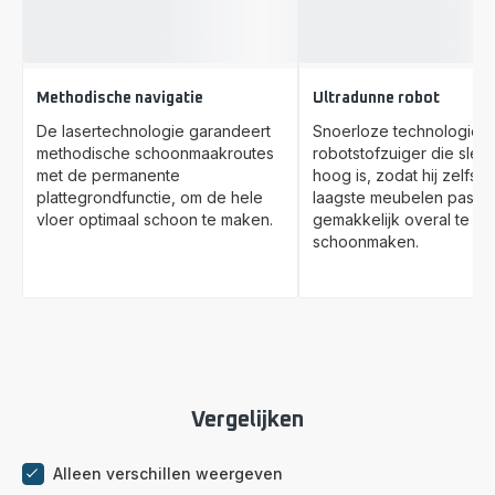
Methodische navigatie
Ultradunne robot
De lasertechnologie garandeert
Snoerloze technologie 
methodische schoonmaakroutes
robotstofzuiger die slech
met de permanente
hoog is, zodat hij zelfs 
plattegrondfunctie, om de hele
laagste meubelen past, 
vloer optimaal schoon te maken.
gemakkelijk overal te k
schoonmaken.
Vergelijken
Alleen verschillen weergeven