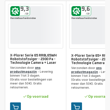
Vergelijkingstool
9,3
9,6
/10
/10
Herstelbaarheidsindex
Herstelbaarheidsindex
X-Plorer Serie 65 RR8L65WH
X-Plorer Serie 65+ RR
Robotstofzuiger - 2300 Pa -
Robotstofzuiger - 2300 
Technologie Camera + Laser
Technologie Camera + 
Verzonden door
ons
Verzonden door
ons
productmagazijn
- Levering
productmagazijn
- Lever
binnen 1 tot 3 dagen.
binnen 1 tot 3 dagen.
(Gratis voor bestellingen van
(Gratis voor bestellingen 
meer dan 50€). Gratis
meer dan 50€). Gratis
retourneren.
retourneren.
Op voorraad
Op voorraad
Toevoegen
Toevoegen