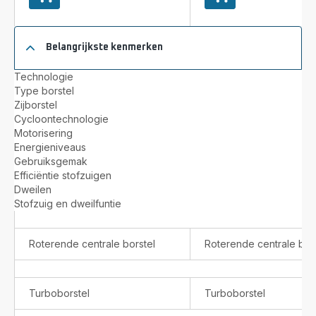
aan
aan
winkelwagentje
winkelwagentje
X-
X-
Belangrijkste kenmerken
Plorer
Plorer
Serie
Serie 65+
Technologie
65
RR8L85WH
Type borstel
RR8L65WH
Robotstofzuiger
Zijborstel
Robotstofzuiger
-
Cycloontechnologie
-
2300
Motorisering
2300
Pa
Energieniveaus
Pa
-
Gebruiksgemak
-
Technologie
Efficiëntie stofzuigen
Technologie
Camera
Dweilen
Camera
+
Stofzuig en dweilfuntie
+
Laser
Laser
Roterende centrale borstel
Roterende centrale bor
Turboborstel
Turboborstel