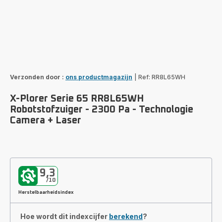
Verzonden door :
ons productmagazijn
|
Ref: RR8L65WH
X-Plorer Serie 65 RR8L65WH
Robotstofzuiger - 2300 Pa - Technologie
Camera + Laser
9,3
/10
Herstelbaarheidsindex
Hoe wordt dit indexcijfer
berekend
?