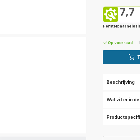
7,7
Herstelbaarheidsi
Op voorraad
|
T
Beschrijving
Wat zit er in d
Productspecif