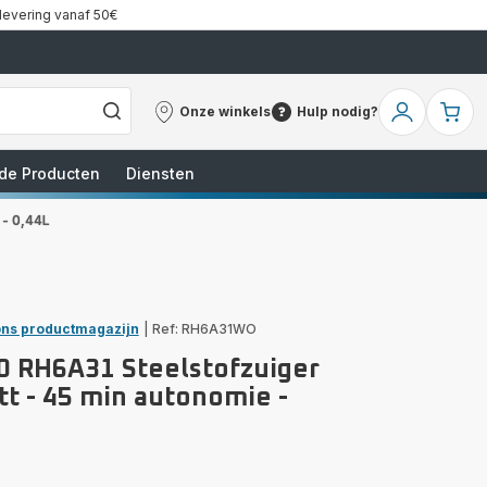
 levering vanaf 50€
Onze winkels
Hulp nodig?
Onze
Hulp
Mijn
Mi
winkels
nodig?
account
wi
de Producten
Diensten
 - 0,44L
ns productmagazijn
|
Ref: RH6A31WO
60 RH6A31 Steelstofzuiger
tt - 45 min autonomie -