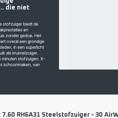
ndige
. die niet
 stofzuiger biedt de
kprestaties en
uis zonder gedoe. Het
rt overal een grondige
rkleden, in een superlicht
ik als kruimelzuiger.
5 minuten stofzuigen. X-
os schoonmaken, van
 7.60 RH6A31 Steelstofzuiger - 30 AirW