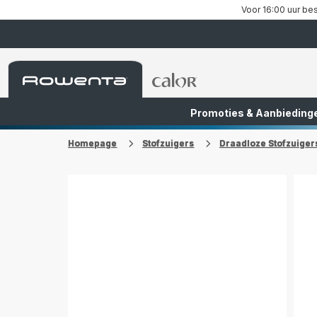
Voor 16:00 uur bes
Rowenta-
Rowenta-
startpagina
startpagina
Promoties & Aanbieding
FR
NL
Homepage
Stofzuigers
Draadloze Stofzuiger