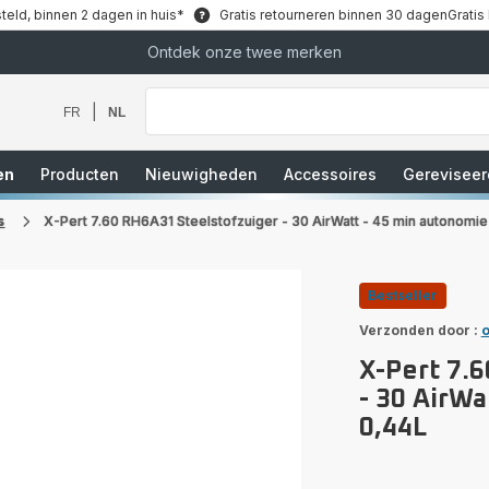
teld, binnen 2 dagen in huis*
Gratis retourneren binnen 30 dagen
Gratis
Ontdek onze twee merken
Waar
bent
u
|
FR
NL
naar
op
zoek?
en
Producten
Nieuwigheden
Accessoires
Gereviseer
s
X-Pert 7.60 RH6A31 Steelstofzuiger - 30 AirWatt - 45 min autonomie
Bestseller
Verzonden door :
o
X-Pert 7.
- 30 AirWa
0,44L