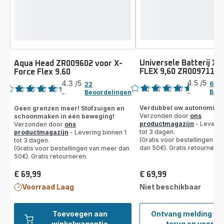
Universele Batterij X
Aqua Head ZR009602 voor X-
FLEX 9,60 ZR009711
Force Flex 9.60
Beoordeling
Beoordeling
4.5
/5
4.3
/5
69
22
Beoo
Beoordelingen
-
-
ratings.4.5
ratings.4.3
Verdubbel uw autonomie!
Geen grenzen meer! Stofzuigen en
Verzonden door
ons
schoonmaken in één beweging!
productmagazijn
- Leverin
Verzonden door
ons
tot 3 dagen.
productmagazijn
- Levering binnen 1
(Gratis voor bestellingen v
tot 3 dagen.
dan 50€). Gratis retourneren
(Gratis voor bestellingen van meer dan
50€). Gratis retourneren.
€ 69,99
€ 69,99
Prijs
Prijs
Voorraad Laag
Niet beschikbaar
Toevoegen aan
Ontvang melding w
Unive
winkelwagentje
terug op voorra