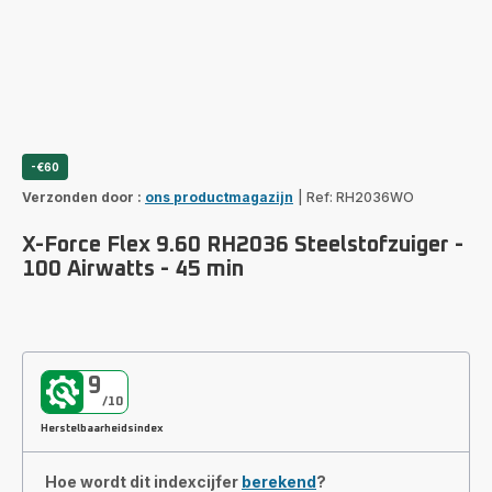
-€60
Verzonden door :
ons productmagazijn
|
Ref: RH2036WO
X-Force Flex 9.60 RH2036 Steelstofzuiger -
100 Airwatts - 45 min
9
/10
Herstelbaarheidsindex
Hoe wordt dit indexcijfer
berekend
?