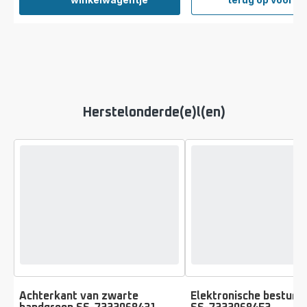
Batter
X-
FORC
FLEX
9,60
ZR009
Herstelonderde(e)l(en)
Achterkant van zwarte
Elektronische besturi