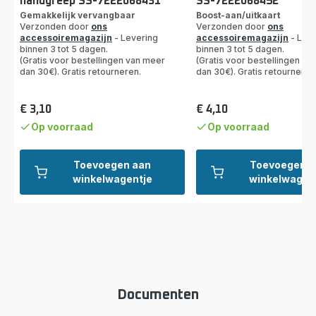
handgreep SS-7222068431
SS-7222068452
Gemakkelijk vervangbaar
Boost-aan/uitkaart
Verzonden door
ons
Verzonden door
ons
accessoiremagazijn
- Levering
accessoiremagazijn
- Leve
binnen 3 tot 5 dagen.
binnen 3 tot 5 dagen.
(Gratis voor bestellingen van meer
(Gratis voor bestellingen va
dan 30€). Gratis retourneren.
dan 30€). Gratis retourneren
€ 3,10
€ 4,10
Prijs
Prijs
Op voorraad
Op voorraad
Toevoegen aan
Toevoegen a
winkelwagentje
winkelwagen
Documenten