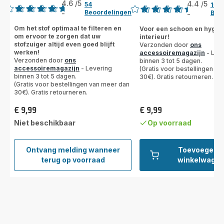
4.6
/5
4.4
/5
54
15
Beoordelingen
Beo
-
-
ratings.4.6
ratings.4.4
Om het stof optimaal te filteren en
Voor een schoon en hygië
om ervoor te zorgen dat uw
interieur!
stofzuiger altijd even goed blijft
Verzonden door
ons
werken!
accessoiremagazijn
- Lev
Verzonden door
ons
binnen 3 tot 5 dagen.
accessoiremagazijn
- Levering
(Gratis voor bestellingen v
binnen 3 tot 5 dagen.
30€). Gratis retourneren.
(Gratis voor bestellingen van meer dan
30€). Gratis retourneren.
€ 9,99
€ 9,99
Prijs
Prijs
Niet beschikbaar
Op voorraad
Ontvang melding wanneer
Toevoegen 
Schuimfilter
terug op voorraad
winkelwagen
ZR009010