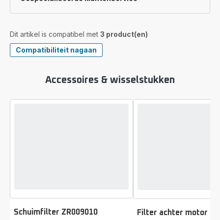
Dit artikel is compatibel met
3 product(en)
Compatibiliteit nagaan
Accessoires & wisselstukken
Schuimfilter ZR009010
Filter achter motor Z
Beoordeling
Beoordeling