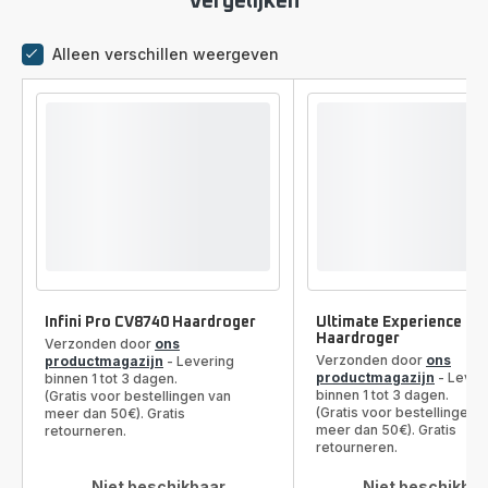
Vergelijken
Alleen verschillen weergeven
Vergelijkingstool
Infini Pro CV8740 Haardroger
Ultimate Experience C
Haardroger
Verzonden door
ons
Verzonden door
ons
productmagazijn
- Levering
productmagazijn
- Lever
binnen 1 tot 3 dagen.
binnen 1 tot 3 dagen.
(Gratis voor bestellingen van
(Gratis voor bestellingen 
meer dan 50€). Gratis
meer dan 50€). Gratis
retourneren.
retourneren.
Niet beschikbaar
Niet beschikba