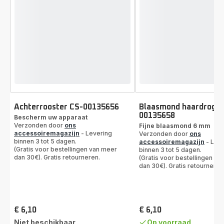
Achterrooster CS-00135656
Blaasmond haardroger
00135658
Bescherm uw apparaat
Verzonden door
ons
Fijne blaasmond 6 mm
accessoiremagazijn
- Levering
Verzonden door
ons
binnen 3 tot 5 dagen.
accessoiremagazijn
- Leve
(Gratis voor bestellingen van meer
binnen 3 tot 5 dagen.
dan 30€). Gratis retourneren.
(Gratis voor bestellingen va
dan 30€). Gratis retourneren
€ 6,10
€ 6,10
Prijs
Prijs
Niet beschikbaar
Op voorraad