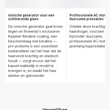
Ionische generator voor een
Professionele AC-motor
schitterende glans
duurzame prestaties
De ionische generator gaat kroes
Ontdek deze krachtige
tegen en Rowenta's exclusieve
haardroger, voorzien va
Kasjmier Keratine coating, een
bijzonder duurzame,
beschermlaag met keratine —
professionele AC-motor 
pro-proteïne is een essentieel
jarenlang topprestaties l
bestanddeel van het haar dat de
haarvezel krachtig en elastisch
houdt — zorgt ervoor dat het
kapsel makkelijk in model te
brengen is, en maakt het haar
sterker en glanzender.