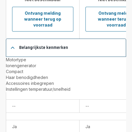
Ontvang melding
Ontvang meldin
wanneer terug op
wanneer terug 
Infini
Ultim
voorraad
voorraad
Pro
Exper
CV8740
CV98
Haardroger
Haard
Belangrijkste kenmerken
Motortype
Ionengenerator
Compact
Haar benodigdheden
Accessoires inbegrepen
Instellingen temperatuur/snelheid
Niet
Niet
--
--
beschikbaar
beschikbaar
Ja
Ja