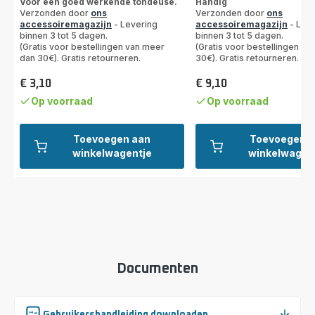
met
Voor een goed werkende tondeuse.
Handig
Verzonden door
ons
Verzonden door
ons
5
accessoiremagazijn
- Levering
accessoiremagazijn
- Leve
sterren
binnen 3 tot 5 dagen.
binnen 3 tot 5 dagen.
(gemiddeld)
(Gratis voor bestellingen van meer
(Gratis voor bestellingen v
dan 30€). Gratis retourneren.
30€). Gratis retourneren.
€ 3,10
€ 9,10
Prijs
Prijs
Op voorraad
Op voorraad
Toevoegen aan
Toevoegen a
winkelwagentje
winkelwagen
Documenten
Gebruikershandleiding downloaden