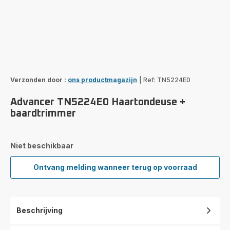
Verzonden door :
ons productmagazijn
|
Ref: TN5224E0
Advancer TN5224E0 Haartondeuse +
baardtrimmer
Niet beschikbaar
Ontvang melding wanneer terug op voorraad
Advancer
TN5224E0
Haartondeuse
+
Beschrijving
baardtrimmer