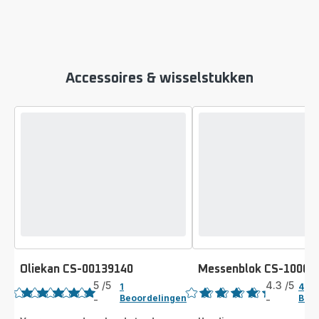
Accessoires & wisselstukken
Oliekan CS-00139140
Messenblok CS-10000
Beoordeling
Beoordeling
5
/5
4.3
/5
1
4
Beoordelingen
Beoo
-
-
Beoordeling
ratings.4.3