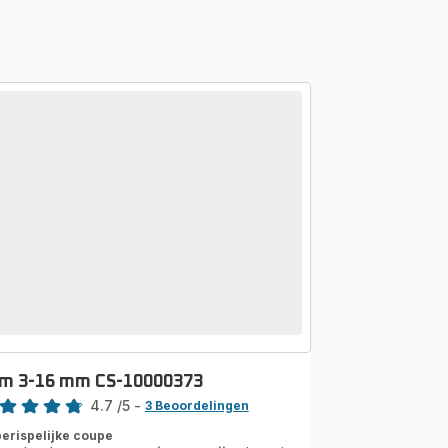
m 3-16 mm CS-10000373
rdeling
4.7
/5
-
3 Beoordelingen
ngs.4.7
erispelijke coupe