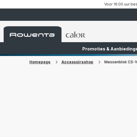
Voor 16:00 uur bes
Rowenta-
Rowenta-
startpagina
startpagina
Promoties & Aanbieding
FR
NL
Homepage
Accessoireshop
Messenblok CS-