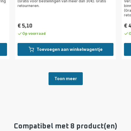
ring
(Gratis voor bestellingen van meer dan 30€). Gratis
Ver
retourneren.
binn
(Gra
ret
€ 5,10
€ 
Prijs
Prij
Op voorraad
O
Toevoegen aan winkelwagentje
Toon meer
Compatibel met 8 product(en)