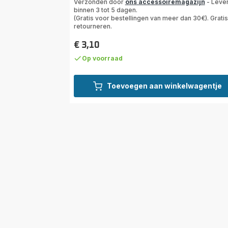
Verzonden door
ons accessoiremagazijn
- Leve
5
binnen 3 tot 5 dagen.
sterren
(Gratis voor bestellingen van meer dan 30€). Gratis
retourneren.
(gemiddeld)
€ 3,10
Prijs
Op voorraad
Toevoegen aan winkelwagentje