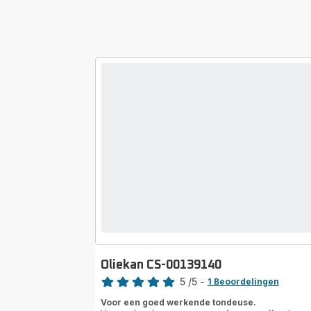
Oliekan CS-00139140
Beoordeling
5
/5
-
1 Beoordelingen
Beoordeling
Voor een goed werkende tondeuse.
met