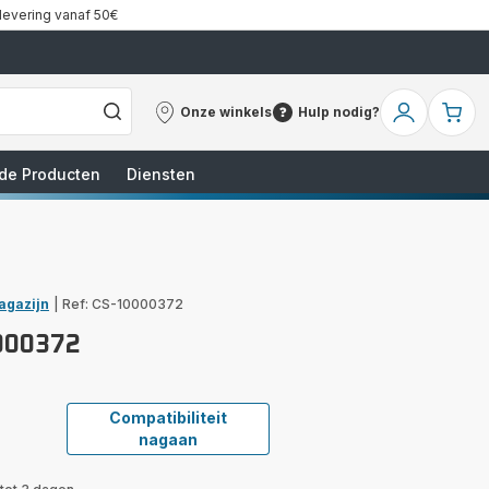
 levering vanaf 50€
Onze winkels
Hulp nodig?
Onze
Hulp
Mijn
Mi
winkels
nodig?
account
wi
de Producten
Diensten
agazijn
|
Ref: CS-10000372
000372
Compatibiliteit
nagaan