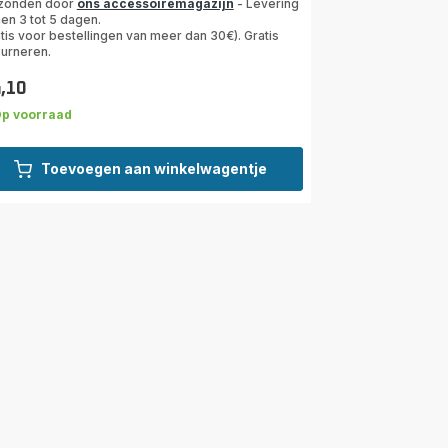
zonden door
ons accessoiremagazijn
- Levering
en 3 tot 5 dagen.
tis voor bestellingen van meer dan 30€). Gratis
ourneren.
4,10
s
p voorraad
Toevoegen aan winkelwagentje