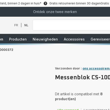
teld, binnen 2 dagen in huis*
Gratis retourneren binnen 30 dagen
Gratis
Ontdek onze twee merken
Waar
bent
u
|
FR
NL
naar
op
zoek?
en
Producten
Nieuwigheden
Accessoires
Gereviseer
10000372
Verzonden door :
ons accessoirem
Messenblok CS-10
Dit artikel is compatibel met
8
product(en)