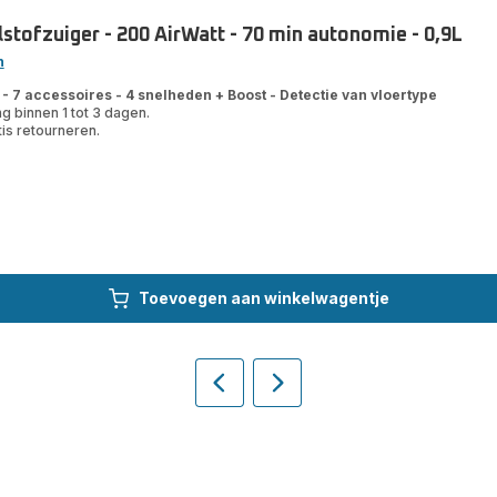
tofzuiger - 200 AirWatt - 70 min autonomie - 0,9L
n
 - 7 accessoires - 4 snelheden + Boost - Detectie van vloertype
g binnen 1 tot 3 dagen.
tis retourneren.
Toevoegen aan winkelwagentje
Vorige
Volgende
Homepage
Homepage