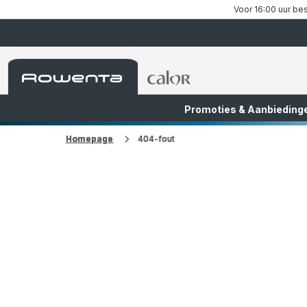
Voor 16:00 uur bes
Rowenta-
Rowenta-
startpagina
startpagina
Promoties & Aanbieding
FR
NL
Homepage
404-fout