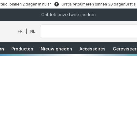
teld, binnen 2 dagen in huis*
Gratis retourneren binnen 30 dagen
Gratis
Ontdek onze twee merken
Waar
bent
u
|
FR
NL
naar
op
zoek?
en
Producten
Nieuwigheden
Accessoires
Gereviseer