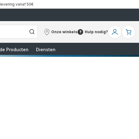
 levering vanaf 50€
Onze winkels
Hulp nodig?
Onze
Hulp
Mijn
Mi
winkels
nodig?
account
wi
de Producten
Diensten