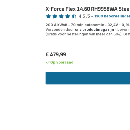
X-Force Flex 14.60 RH9958WA Steels
Beoordeling
4.5
/5
-
1309 Beoordelinge
ratings.4.5
200 AirWatt - 70 min autonomie - 32,4V - 0,9L
Verzonden door
ons productmagazijn
- Leverin
(Gratis voor bestellingen van meer dan 50€). Gra
€ 479,99
Prijs
Op voorraad