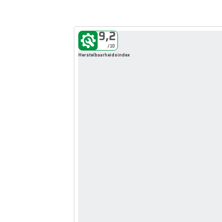
9,2
404-fout
/10
Herstelbaarheidsindex
De pagina die je
zoekt bestaat
niet langer
De pagina die je
zoekt bestaat
niet langer