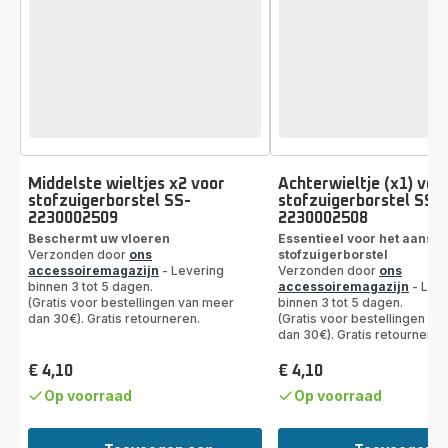
Middelste wieltjes x2 voor
Achterwieltje (x1) voo
stofzuigerborstel SS-
stofzuigerborstel SS-
2230002509
2230002508
Beschermt uw vloeren
Essentieel voor het aanstu
Verzonden door
ons
stofzuigerborstel
accessoiremagazijn
- Levering
Verzonden door
ons
binnen 3 tot 5 dagen.
accessoiremagazijn
- Leve
(Gratis voor bestellingen van meer
binnen 3 tot 5 dagen.
dan 30€). Gratis retourneren.
(Gratis voor bestellingen va
dan 30€). Gratis retourneren
€ 4,10
€ 4,10
Prijs
Prijs
Op voorraad
Op voorraad