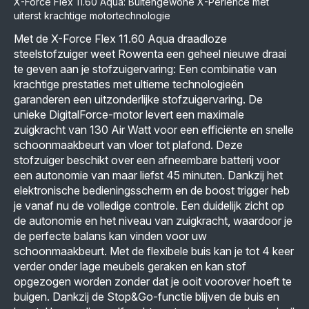
X-Force Flex 11.60 Aqua: Buitengewone X-Perience met
uiterst krachtige motortechnologie
Met de X-Force Flex 11.60 Aqua draadloze
steelstofzuiger weet Rowenta een geheel nieuwe draai
te geven aan je stofzuigervaring: Een combinatie van
krachtige prestaties met ultieme technologieën
garanderen een uitzonderlijke stofzuigervaring. De
unieke DigitalForce-motor levert een maximale
zuigkracht van 130 Air Watt voor een efficiënte en snelle
schoonmaakbeurt van vloer tot plafond. Deze
stofzuiger beschikt over een afneembare batterij voor
een autonomie van maar liefst 45 minuten. Dankzij het
elektronische bedieningsscherm en de boost trigger heb
je vanaf nu de volledige controle. Een duidelijk zicht op
de autonomie en het niveau van zuigkracht, waardoor je
de perfecte balans kan vinden voor uw
schoonmaakbeurt. Met de flexibele buis kan je tot 4 keer
verder onder lage meubels geraken en kan stof
opgezogen worden zonder dat je ooit voorover hoeft te
buigen. Dankzij de Stop&Go-functie blijven de buis en