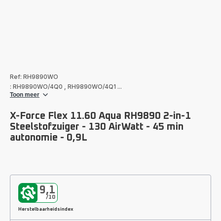
Ref: RH9890WO
: RH9890WO/4Q0
,
RH9890WO/4Q1
...
Toon meer
X-Force Flex 11.60 Aqua RH9890 2-in-1
Steelstofzuiger - 130 AirWatt - 45 min
autonomie - 0,9L
9,1
/10
Herstelbaarheidsindex