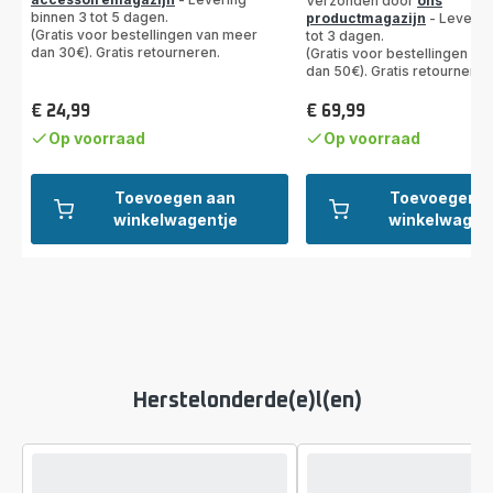
Verzonden door
ons
(gemiddeld)
binnen 3 tot 5 dagen.
productmagazijn
- Leverin
(Gratis voor bestellingen van meer
tot 3 dagen.
dan 30€). Gratis retourneren.
(Gratis voor bestellingen va
dan 50€). Gratis retourneren
€ 24,99
€ 69,99
Prijs
Prijs
Op voorraad
Op voorraad
Toevoegen aan
Toevoegen a
winkelwagentje
winkelwagen
Herstelonderde(e)l(en)