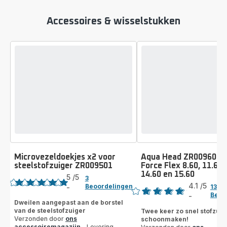
Accessoires & wisselstukken
Microvezeldoekjes x2 voor
Aqua Head ZR009600 v
steelstofzuiger ZR009501
Force Flex 8.60, 11.60,
Beoordeling
14.60 en 15.60
Beoordeling
5
/5
3
4.1
/5
Beoordelingen
-
135
Beoordeling
Beoo
-
ratings.4.1
met
Dweilen aangepast aan de borstel
van de steelstofzuiger
Twee keer zo snel stofzui
5
Verzonden door
ons
schoonmaken!
sterren
accessoiremagazijn
- Levering