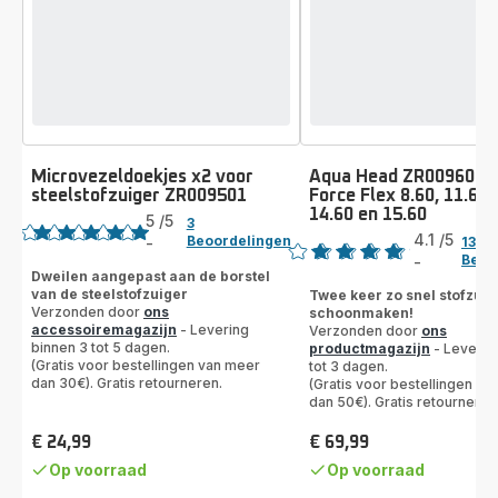
Microvezeldoekjes x2 voor
Aqua Head ZR009600 v
steelstofzuiger ZR009501
Force Flex 8.60, 11.60,
Beoordeling
14.60 en 15.60
Beoordeling
5
/5
3
4.1
/5
Beoordelingen
-
134
Beoordeling
Beoo
-
ratings.4.1
met
Dweilen aangepast aan de borstel
van de steelstofzuiger
Twee keer zo snel stofzui
5
Verzonden door
ons
schoonmaken!
sterren
accessoiremagazijn
- Levering
Verzonden door
ons
(gemiddeld)
binnen 3 tot 5 dagen.
productmagazijn
- Leverin
(Gratis voor bestellingen van meer
tot 3 dagen.
dan 30€). Gratis retourneren.
(Gratis voor bestellingen va
dan 50€). Gratis retourneren
€ 24,99
€ 69,99
Prijs
Prijs
Op voorraad
Op voorraad