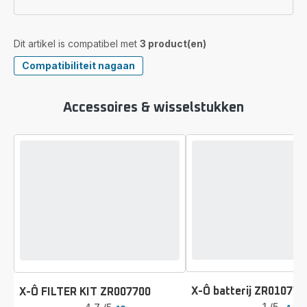
Dit artikel is compatibel met
3 product(en)
Compatibiliteit nagaan
Accessoires & wisselstukken
X-Ô batterij ZR010770
X-Ô FILTER KIT ZR007700
Beoordeling
Beoordeling
1
/5