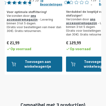
4.7
/5
1
18
Beoo
Beoordelingen
-
-
Beoordeling
ratings.4.7
met
Verdubbel de looptijd van 
Voor optimale stoffiltering!
stofzuiger!
Verzonden door
ons
1
Verzonden door
ons
accessoiremagazijn
- Levering
ster
accessoiremagazijn
- Lev
binnen 3 tot 5 dagen.
(gemiddeld)
binnen 3 tot 5 dagen.
(Gratis voor bestellingen van meer dan
(Gratis voor bestellingen v
30€). Gratis retourneren.
dan 30€). Gratis retourneren
€ 21,99
€ 129,99
Prijs
Prijs
Op voorraad
Op voorraad
Toevoegen aan
Toevoegen 
winkelwagentje
winkelwagen
Compatibel met 3 product(en)