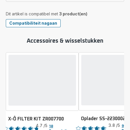
Dit artikel is compatibel met
3 product(en)
Compatibiliteit nagaan
Accessoires & wisselstukken
Oplader SS-22300027
X-Ô FILTER KIT ZR007700
Beoordeling
Beoordeling
3.8
/5
4.7
/5
9
18