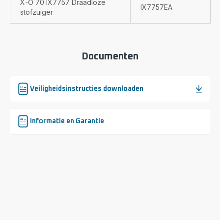
X-Ô 70 IX7757 Draadloze
IX7757EA
stofzuiger
Documenten
Veiligheidsinstructies downloaden
Informatie en Garantie