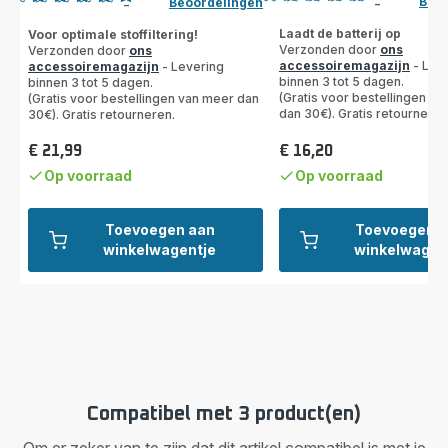
Beoo
Beoordelingen
-
-
ratings.3.8
ratings.4.7
Laadt de batterij op
Voor optimale stoffiltering!
Verzonden door
ons
Verzonden door
ons
accessoiremagazijn
- Lev
accessoiremagazijn
- Levering
binnen 3 tot 5 dagen.
binnen 3 tot 5 dagen.
(Gratis voor bestellingen v
(Gratis voor bestellingen van meer dan
dan 30€). Gratis retourneren
30€). Gratis retourneren.
€ 21,99
€ 16,20
Prijs
Prijs
Op voorraad
Op voorraad
Toevoegen aan
Toevoegen 
winkelwagentje
winkelwagen
Compatibel met 3 product(en)
Om er zeker van te zijn dat dit artikel compatibel is met je