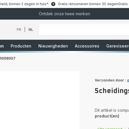
teld, binnen 2 dagen in huis*
Gratis retourneren binnen 30 dagen
Gratis
Ontdek onze twee merken
Waar
bent
u
|
FR
NL
naar
op
zoek?
en
Producten
Nieuwigheden
Accessoires
Gereviseer
 ZR009007
Verzonden door :
o
Scheiding
Dit artikel is com
product(en)