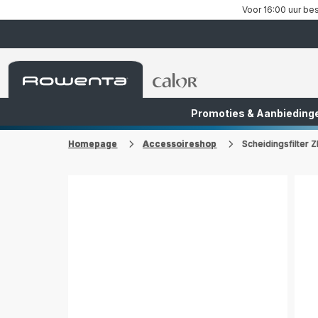
Voor 16:00 uur bes
Rowenta-
Rowenta-
startpagina
startpagina
Promoties & Aanbieding
FR
NL
Homepage
Accessoireshop
Scheidingsfilter