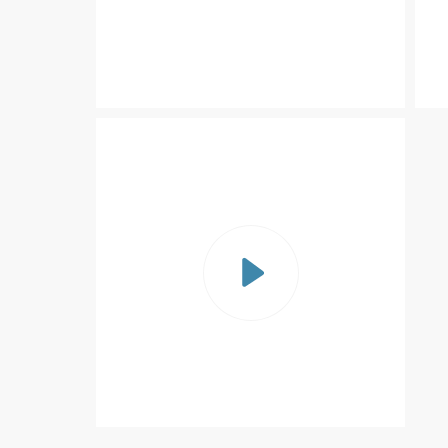
Start
-
Scheidingsfilter
ZR009007