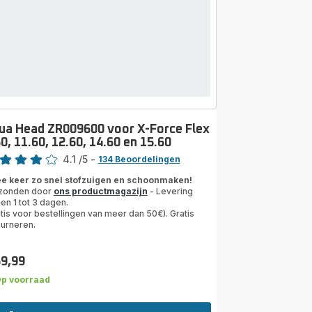
ua Head ZR009600 voor X-Force Flex
0, 11.60, 12.60, 14.60 en 15.60
rdeling
4.1
/5
-
134 Beoordelingen
ngs.4.1
e keer zo snel stofzuigen en schoonmaken!
zonden door
ons productmagazijn
- Levering
en 1 tot 3 dagen.
tis voor bestellingen van meer dan 50€). Gratis
ourneren.
69,99
s
p voorraad