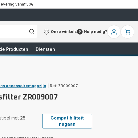
 levering vanaf 50€
Onze winkels
Hulp nodig?
Onze
Hulp
Mijn
Mi
winkels
nodig?
account
wi
de Producten
Diensten
ns accessoiremagazijn
|
Ref: ZR009007
sfilter ZR009007
patibel met
25
Compatibiliteit
nagaan