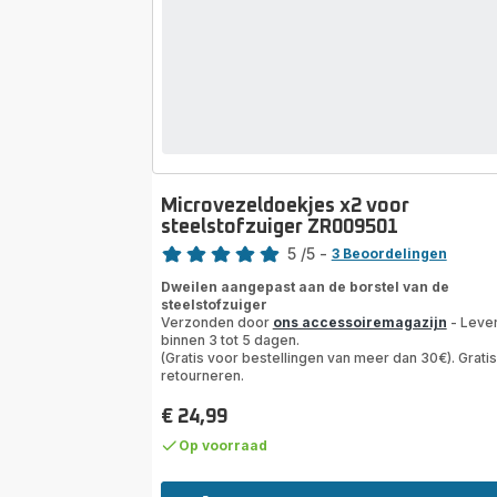
Microvezeldoekjes x2 voor
steelstofzuiger ZR009501
Beoordeling
5
/5
-
3 Beoordelingen
Beoordeling
Dweilen aangepast aan de borstel van de
met
steelstofzuiger
5
Verzonden door
ons accessoiremagazijn
- Leve
sterren
binnen 3 tot 5 dagen.
(Gratis voor bestellingen van meer dan 30€). Gratis
(gemiddeld)
retourneren.
€ 24,99
Prijs
Op voorraad