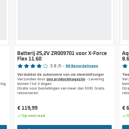
Batterij 25,2V ZR009701 voor X-Force
Aq
Flex 11.60
8.6
Beoordeling
Beoo
3.8
/5
-
66 Beoordelingen
ratings.3.8
rati
Verdubbel de autonomie van uw steelstofzuiger
Twe
Verzonden door
ons productmagazijn
- Levering
Ver
ring
binnen 1 tot 3 dagen.
binn
(Gratis voor bestellingen van meer dan 50€). Gratis
(Gra
retourneren.
ret
€ 119,99
€ 
Prijs
Prij
Op voorraad
O