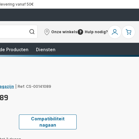
 levering vanaf 50€
Onze winkels
Hulp nodig?
Onze
Hulp
Mijn
Mi
winkels
nodig?
account
wi
de Producten
Diensten
agazijn
|
Ref: CS-00141089
089
Compatibiliteit
nagaan