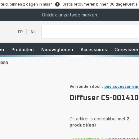
teld, binnen 2 dagen in huis*
Gratis retourneren binnen 30 dagen
Gratis
Ontdek onze twee merken
Waar
bent
u
|
FR
NL
naar
op
zoek?
en
Producten
Nieuwigheden
Accessoires
Gereviseer
1089
Verzonden door :
ons accessoirem
Diffuser CS-00141
Dit artikel is compatibel met
2
product(en)