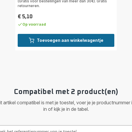
(Gratis voor bestellingen van meer dan 30€). Gratis
retourneren.
€ 5,10
Prijs
Op voorraad
Toevoegen aan winkelwagentje
Compatibel met 2 product(en)
it artikel compatibel is met je toestel, voer je je productnumm
in of kijk je in de tabel.