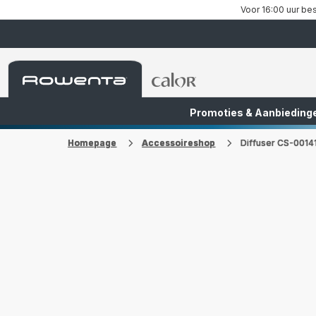
Voor 16:00 uur bes
Rowenta-
Rowenta-
startpagina
startpagina
Promoties & Aanbieding
FR
NL
Homepage
Accessoireshop
Diffuser CS-0014