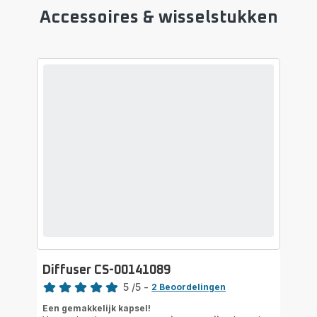
Accessoires & wisselstukken
Diffuser CS-00141089
Beoordeling
5
/5
-
2 Beoordelingen
Beoordeling
Een gemakkelijk kapsel!
met