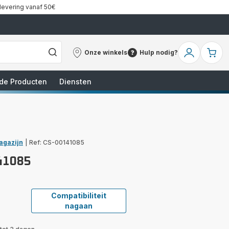
 levering vanaf 50€
Onze winkels
Hulp nodig?
Onze
Hulp
Mijn
Mi
winkels
nodig?
account
wi
de Producten
Diensten
agazijn
|
Ref: CS-00141085
41085
Compatibiliteit
nagaan