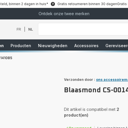
teld, binnen 2 dagen in huis*
Gratis retourneren binnen 30 dagen
Gratis
Ontdek onze twee merken
Waar
bent
u
|
FR
NL
naar
op
zoek?
en
Producten
Nieuwigheden
Accessoires
Gereviseer
0141085
Verzonden door :
ons accessoirem
Blaasmond CS-001
Dit artikel is compatibel met
2
product(en)