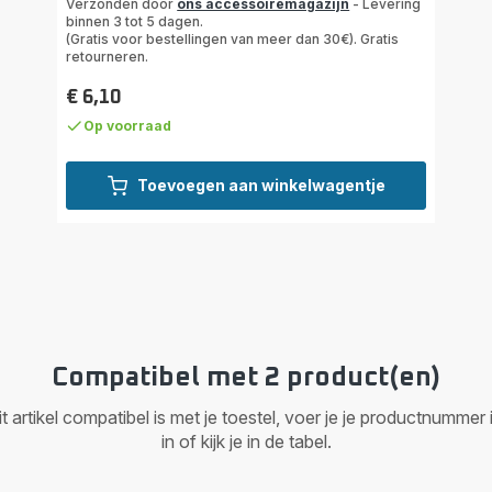
Verzonden door
ons accessoiremagazijn
- Levering
5
binnen 3 tot 5 dagen.
sterren
(Gratis voor bestellingen van meer dan 30€). Gratis
retourneren.
(gemiddeld)
€ 6,10
Prijs
Op voorraad
Toevoegen aan winkelwagentje
Compatibel met 2 product(en)
it artikel compatibel is met je toestel, voer je je productnumm
in of kijk je in de tabel.