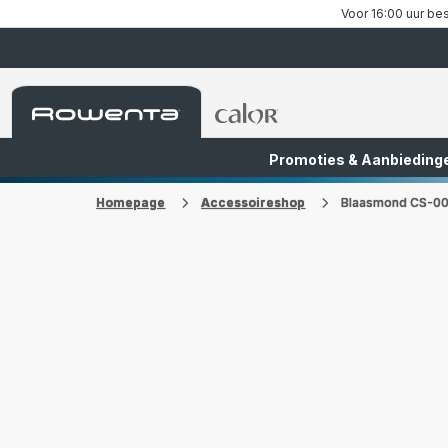
Voor 16:00 uur bes
Rowenta-
Rowenta-
startpagina
startpagina
Promoties & Aanbieding
FR
NL
Homepage
Accessoireshop
Blaasmond CS-0