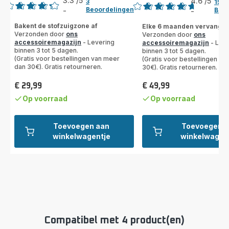
3.3
/5
4.6
/5
3
15
Beoordelingen
Beoo
-
-
ratings.3.3
ratings.4.6
Bakent de stofzuigzone af
Elke 6 maanden vervange
Verzonden door
ons
Verzonden door
ons
accessoiremagazijn
- Levering
accessoiremagazijn
- Leve
binnen 3 tot 5 dagen.
binnen 3 tot 5 dagen.
(Gratis voor bestellingen van meer
(Gratis voor bestellingen v
dan 30€). Gratis retourneren.
30€). Gratis retourneren.
€ 29,99
€ 49,99
Prijs
Prijs
Op voorraad
Op voorraad
Toevoegen aan
Toevoegen a
winkelwagentje
winkelwagen
Compatibel met 4 product(en)