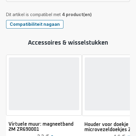
Dit artikel is compatibel met
4 product(en)
Compatibiliteit nagaan
Accessoires & wisselstukken
Virtuele muur: magneetband
Houder voor doekje + 
2M ZR690001
microvezeldoekjes ZR
Beoordeling
Beoordeling