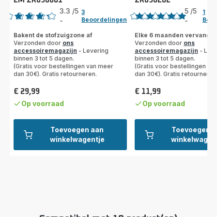
2M ZR690001
ZR690202
Beoordeling
Beoordeling
3.3
/5
5
/5
3
1
Beoordelingen
Beoo
-
-
ratings.3.3
Beoordeling
met
Bakent de stofzuigzone af
Elke 6 maanden vervange
Verzonden door
ons
Verzonden door
ons
5
accessoiremagazijn
- Levering
accessoiremagazijn
- Leve
sterren
binnen 3 tot 5 dagen.
binnen 3 tot 5 dagen.
(gemiddeld)
(Gratis voor bestellingen van meer
(Gratis voor bestellingen va
dan 30€). Gratis retourneren.
dan 30€). Gratis retourneren
€ 29,99
€ 11,99
Prijs
Prijs
Op voorraad
Op voorraad
Toevoegen aan
Toevoegen a
winkelwagentje
winkelwagen