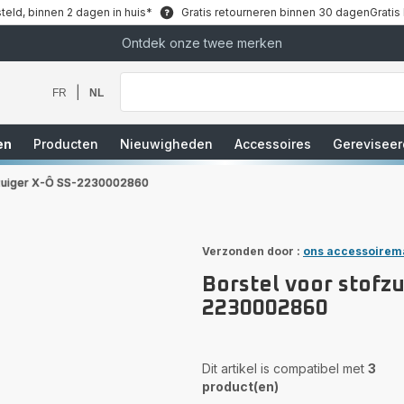
teld, binnen 2 dagen in huis*
Gratis retourneren binnen 30 dagen
Gratis
Ontdek onze twee merken
Waar
bent
u
|
FR
NL
naar
op
zoek?
en
Producten
Nieuwigheden
Accessoires
Gereviseer
fzuiger X-Ô SS-2230002860
Verzonden door :
ons accessoirem
Borstel voor stofzu
2230002860
Dit artikel is compatibel met
3
product(en)