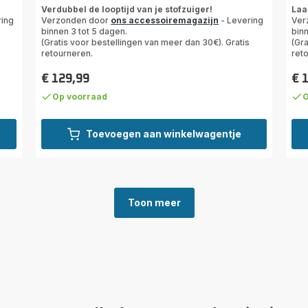
Beoordeling
rati
Verdubbel de looptijd van je stofzuiger!
Laa
met
ring
Verzonden door
ons accessoiremagazijn
- Levering
Ver
1
binnen 3 tot 5 dagen.
binn
ster
(Gratis voor bestellingen van meer dan 30€). Gratis
(Gra
retourneren.
ret
(gemiddeld)
€ 129,99
€ 
Prijs
Prij
Op voorraad
O
Toevoegen aan winkelwagentje
Toon meer