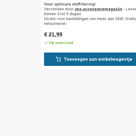
ratings.4.7
Voor optimale stoffiltering!
Verzonden door
ons accessoiremagazijn
- Leve
binnen 3 tot 5 dagen.
(Gratis voor bestellingen van meer dan 30€). Gratis
retourneren.
€ 21,99
Prijs
Op voorraad
Toevoegen aan winkelwagentje