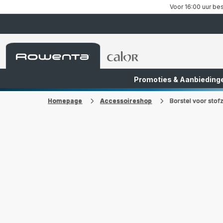
Voor 16:00 uur bes
Rowenta-
Rowenta-
startpagina
startpagina
Promoties & Aanbieding
FR
NL
Homepage
Accessoireshop
Borstel voor sto