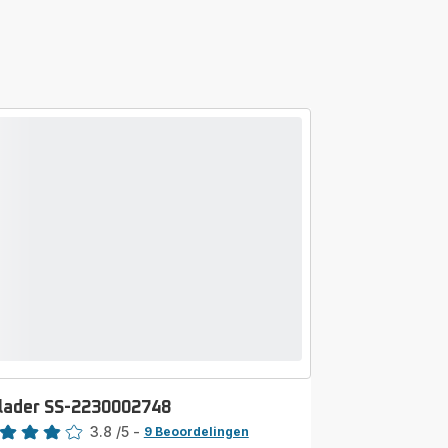
lader SS-2230002748
rdeling
3.8
/5
-
9 Beoordelingen