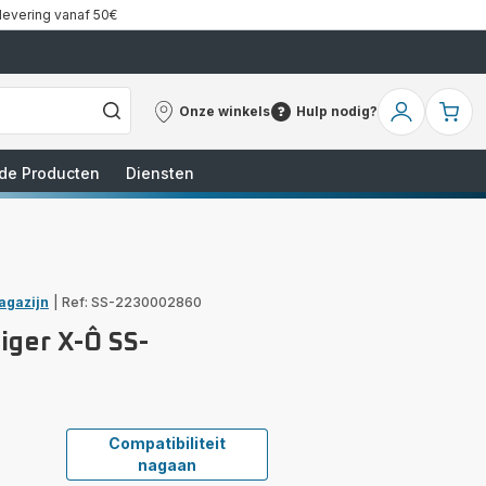
 levering vanaf 50€
Onze winkels
Hulp nodig?
Onze
Hulp
Mijn
Mi
winkels
nodig?
account
wi
de Producten
Diensten
agazijn
|
Ref: SS-2230002860
iger X-Ô SS-
Compatibiliteit
nagaan