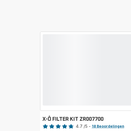
X-Ô FILTER KIT ZR007700
Beoordeling
4.7
/5
-
18 Beoordelingen