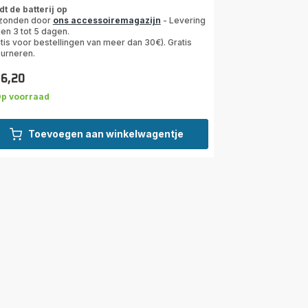
ngs.3.8
dt de batterij op
zonden door
ons accessoiremagazijn
- Levering
en 3 tot 5 dagen.
tis voor bestellingen van meer dan 30€). Gratis
ourneren.
16,20
s
p voorraad
Toevoegen aan winkelwagentje