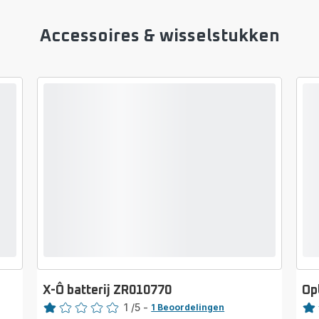
Accessoires & wisselstukken
X-Ô batterij ZR010770
Op
Beoordeling
Beoo
1
/5
-
1 Beoordelingen