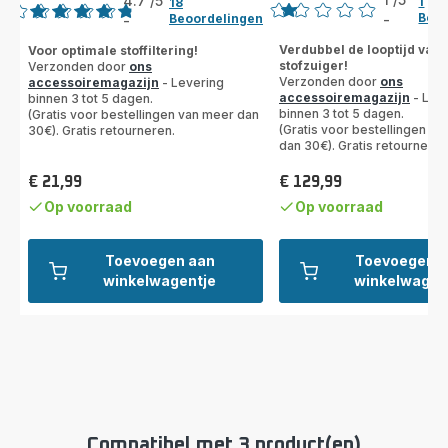
4.7
/5
1
18
Beoo
Beoordelingen
-
-
Beoordeling
ratings.4.7
met
Verdubbel de looptijd van 
Voor optimale stoffiltering!
stofzuiger!
Verzonden door
ons
1
Verzonden door
ons
accessoiremagazijn
- Levering
ster
accessoiremagazijn
- Lev
binnen 3 tot 5 dagen.
(gemiddeld)
binnen 3 tot 5 dagen.
(Gratis voor bestellingen van meer dan
(Gratis voor bestellingen v
30€). Gratis retourneren.
dan 30€). Gratis retourneren
€ 21,99
€ 129,99
Prijs
Prijs
Op voorraad
Op voorraad
Toevoegen aan
Toevoegen 
winkelwagentje
winkelwagen
Compatibel met 3 product(en)