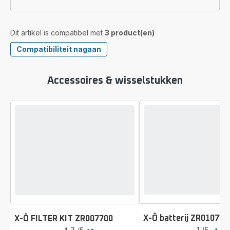
Dit artikel is compatibel met
3 product(en)
Compatibiliteit nagaan
Accessoires & wisselstukken
X-Ô batterij ZR010770
X-Ô FILTER KIT ZR007700
Beoordeling
Beoordeling
1
/5