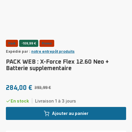
Pack
-109,99 €
Promo
Expédié par :
notre entrepôt produits
PACK WEB : X-Force Flex 12.60 Neo +
Batterie supplementaire
284,00 €
393,99 €
Prix
Prix
avec
initial
réduction
En stock
|
Livraison 1 à 3 jours
Ajouter au panier