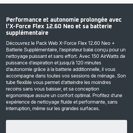
Force
25,9V
Flex
ZR009706
12.60
pour
Neo
X-
Performance et autonomie prolongée avec
RH9L42
Force
Aspirateur
Flex
l’X-Force Flex 12.60 Neo et sa batterie
balai
12.60
supplémentaire
-
Neo/13.60
150
-
Découvrez le Pack Web X-Force Flex 12.60 Neo +
AirWatts
119,99 €
-
Batterie Supplémentaire, l’aspirateur balai conçu pour un
60
nettoyage puissant et sans effort. Avec 150 AirWatts de
min
d'autonomie
puissance d’aspiration et jusqu’à 120 minutes
-
d’autonomie grâce à la batterie additionnelle, il vous
0,65L
-
accompagne dans toutes vos sessions de ménage. Son
274,00 €
tube flexible vous permet d’atteindre les moindres
recoins sans vous baisser, et sa conception
ergonomique assure un confort optimal. Profitez d’une
expérience de nettoyage fluide et performante, sans
interruption, même sur les grandes surfaces.