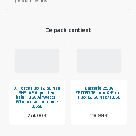
pendant 15 ans
Ce pack contient
X-Force Flex 12.60 Neo
Batterie 25,9V
RH9L42 Aspirateur
ZR009706 pour X-Force
balai - 150 AirWatts -
Flex 12.60 Neo/13.60
60 min d'autonomie -
0,65L
274,00 €
119,99 €
Voir
Voir
plus...
plus...
-
-
X-
Batterie