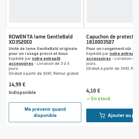
ROWENTA lame GentleBald
Capuchon de protectio
XD3520E0
1810003507
Unité de lame GentleBald originale
Pour un rangement sûr
pour un rasage précis et doux
Expédié par
notre entrepôt
Expédié par
notre entrepôt
accessoires
- Livraison de 
accessoires
- Livraison de 3 à 5
jours.
jours.
(Gratuit à partir de 30€). Reto
(Gratuit à partir de 30€). Retour gratuit.
14,99 €
Prix
4,10 €
Indisponible
Prix
En stock
Me prévenir quand
ROWENTA
disponible
Ajouter au pa
lame
GentleBald
XD3520E0