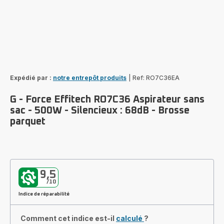
Expédié par :
notre entrepôt produits
|
Ref: RO7C36EA
G - Force Effitech RO7C36 Aspirateur sans
sac - 500W - Silencieux : 68dB - Brosse
parquet
9,5
/10
Indice de réparabilité
Comment cet indice est-il
calculé
?