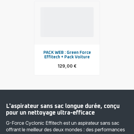
PACK WEB : Green Force
Effitech + Pack Voiture
129,00 €
Voir
plus...
-
PACK
WEB
:
Green
Force
L'aspirateur sans sac longue durée, conçu
Effitech
+
pour un nettoyage ultra-efficace
Pack
Voiture
G-Force Cyclonic Effitech est un aspirateur sans sac
-
offrant le meilleur des deux mondes : des performances
129,00 €