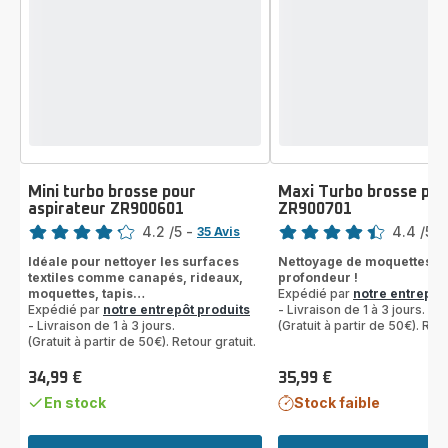
Mini turbo brosse pour
Maxi Turbo brosse pro
aspirateur ZR900601
ZR900701
Note
Note
4.2
/5
-
4.4
/5
-
35 Avis
ratings.4.2
ratings.4.4
Idéale pour nettoyer les surfaces
Nettoyage de moquettes et 
textiles comme canapés, rideaux,
profondeur !
moquettes, tapis…
Expédié par
notre entrepôt
Expédié par
notre entrepôt produits
- Livraison de 1 à 3 jours.
- Livraison de 1 à 3 jours.
(Gratuit à partir de 50€). Reto
(Gratuit à partir de 50€). Retour gratuit.
34,99 €
35,99 €
Prix
Prix
En stock
Stock faible