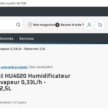
uite à partir de 50€
Nos magasins
Besoin d'aide ?
Nos
Besoin
Mon
Mo
magasins
d'aide
compte
pa
?
itionnés
Services
vapeur 0,33L/h - Réservoir 2,5L
 entrepôt produits
|
Ref: HU4020F0
t HU4020 Humidificateur
 vapeur 0,33L/h -
2,5L
ivraison 1 à 3 jours