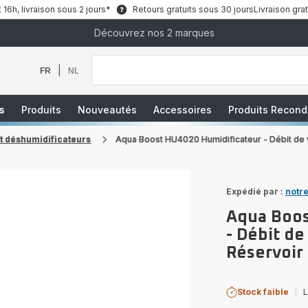
6h, livraison sous 2 jours*
Retours gratuits sous 30 jours
Livraison grat
Découvrez nos 2 marques
Que
recherchez-
vous
|
FR
NL
?
s
Produits
Nouveautés
Accessoires
Produits Recond
t déshumidificateurs
Aqua Boost HU4020 Humidificateur - Débit de 
Expédié par :
notre
Aqua Boos
- Débit de
Réservoir 
Stock faible
|
L