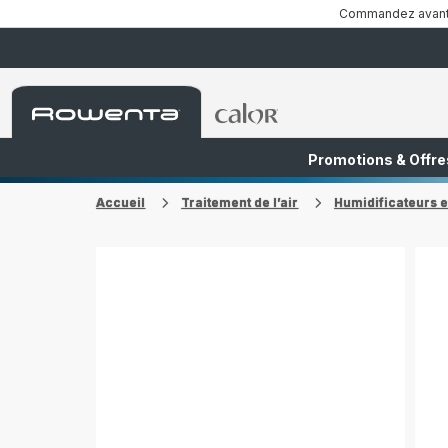
Commandez avant 1
Accueil
Accueil
Rowenta
Rowenta
Promotions & Offre
FR
NL
Accueil
Traitement de l’air
Humidificateurs e