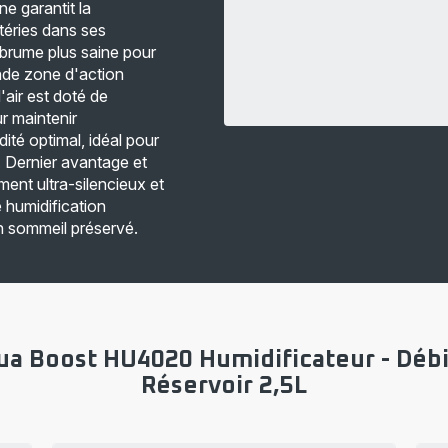
ne garantit la
téries dans ses
e brume plus saine pour
ande zone d'action
'air est doté de
ur maintenir
té optimal, idéal pour
 Dernier avantage et
ent ultra-silencieux et
 humidification
un sommeil préservé.
ua Boost HU4020 Humidificateur - Débit
Réservoir 2,5L