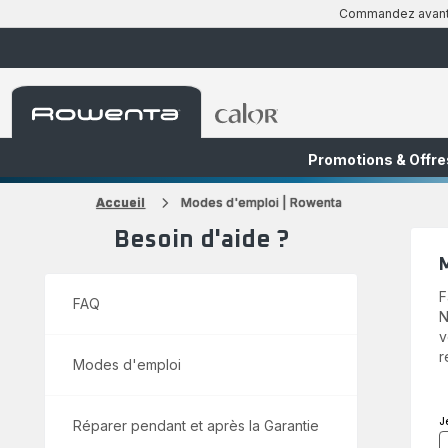
Commandez avant 1
Accueil
Accueil
Rowenta
Rowenta
Promotions & Offre
FR
NL
Accueil
Modes d'emploi | Rowenta
Besoin d'aide ?
F
FAQ
N
v
r
Modes d'emploi
J
Réparer pendant et après la Garantie