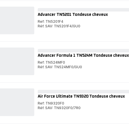
11-
Style
in-
11-
1
in-
Advancer TN5201 Tondeuse cheveux
TN9110
1
Tondeuse
TN9110
Ref: TN5201F4
multiusage
Tondeuse
Réf. SAV: TN5201F4/GU0
multiusage
Advancer
TN5201
Advancer
Tondeuse
TN5201
cheveux
Tondeuse
cheveux
Advancer Formula 1 TN524M Tondeuse cheveux +
Ref: TN524MF0
Réf. SAV: TN524MF0/GU0
Advancer
Formula
Advancer
1
Formula
TN524M
1
Tondeuse
TN524M
cheveux
Tondeuse
Air Force Ultimate TN9320 Tondeuse cheveux
+
cheveux
barbe
+
Ref: TN9320F0
-
barbe
Réf. SAV: TN9320F0/7R0
Cheveux
-
Air
:
Cheveux
Force
Air
0,5-
:
Ultimate
Force
30mm
0,5-
TN9320
Ultimate
-
30mm