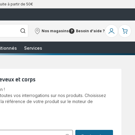
uite à partir de 50€
Nos magasins
Besoin d'aide ?
Nos
Besoin
Mon
Mo
magasins
d'aide
compte
pa
?
itionnés
Services
eveux et corps
n !
utes vos interrogations sur nos produits. Choisissez
 la référence de votre produit sur le moteur de