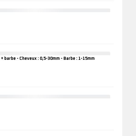
1
TN9110
Tondeuse
multiusage
Advancer
TN5201
Tondeuse
cheveux
 barbe - Cheveux : 0,5-30mm - Barbe : 1-15mm
Advancer
Formula
1
TN524M
Tondeuse
cheveux
+
barbe
-
Cheveux
Air
:
Force
0,5-
Ultimate
30mm
TN9320
-
Tondeuse
Barbe
cheveux
: