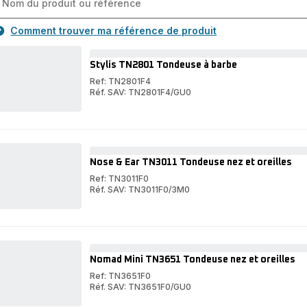
Comment trouver ma référence de produit
Stylis TN2801 Tondeuse à barbe
Ref: TN2801F4
Réf. SAV: TN2801F4/GU0
Stylis
TN2801
Stylis
Tondeuse
TN2801
à
Tondeuse
barbe
à
barbe
Nose & Ear TN3011 Tondeuse nez et oreilles
Ref: TN3011F0
Réf. SAV: TN3011F0/3M0
Nose
&
Nose
Ear
&
TN3011
Ear
Tondeuse
TN3011
nez
Tondeuse
Nomad Mini TN3651 Tondeuse nez et oreilles
et
nez
oreilles
et
Ref: TN3651F0
oreilles
Réf. SAV: TN3651F0/GU0
Nomad