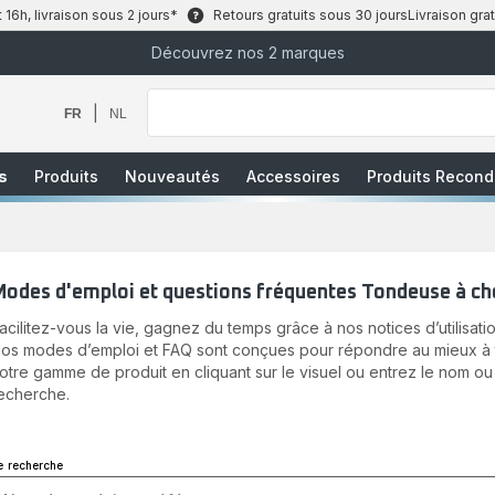
6h, livraison sous 2 jours*
Retours gratuits sous 30 jours
Livraison grat
Découvrez nos 2 marques
Que
recherchez-
vous
|
FR
NL
?
s
Produits
Nouveautés
Accessoires
Produits Recond
Modes d'emploi et questions fréquentes Tondeuse à ch
acilitez-vous la vie, gagnez du temps grâce à nos notices d’utilisatio
os modes d’emploi et FAQ sont conçues pour répondre au mieux à to
otre gamme de produit en cliquant sur le visuel ou entrez le nom ou
echerche.
e recherche