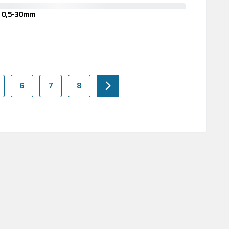
1-
15mm
- 0,5-30mm
Signature
Long
Beard
TN4500
Tondeuse
barbe
-
0,5-
6
7
8
-
-
-
navigation.pagination.actions.ne
30mm
1y.page
tion.a11y.page
n.pagination.a11y.page
avigation.pagination.a11y.page
navigation.pagination.a11y.page
navigation.pagination.a11y.page
navigation.pagination.a11y.page