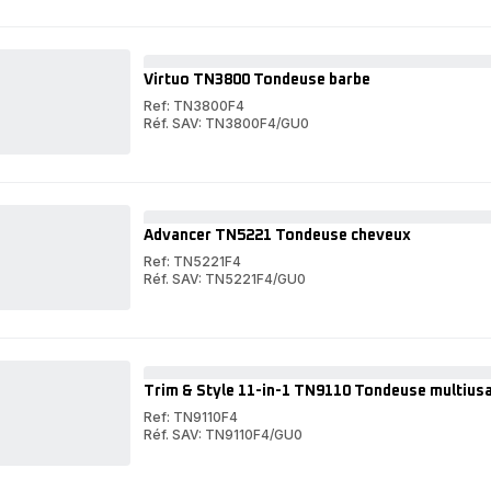
Mini
Nomad
TN3651
Mini
Tondeuse
TN3651
nez
Tondeuse
et
nez
Virtuo TN3800 Tondeuse barbe
oreilles
et
oreilles
Ref: TN3800F4
Réf. SAV: TN3800F4/GU0
Virtuo
TN3800
Virtuo
Tondeuse
TN3800
barbe
Tondeuse
barbe
Advancer TN5221 Tondeuse cheveux
Ref: TN5221F4
Réf. SAV: TN5221F4/GU0
Advancer
TN5221
Advancer
Tondeuse
TN5221
cheveux
Tondeuse
cheveux
Trim & Style 11-in-1 TN9110 Tondeuse multius
Ref: TN9110F4
Réf. SAV: TN9110F4/GU0
Trim
&
Trim
Style
&