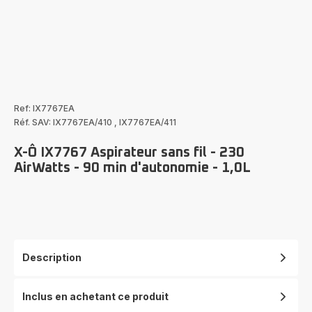
Ref: IX7767EA
Réf. SAV: IX7767EA/410
,
IX7767EA/411
X-Ô IX7767 Aspirateur sans fil - 230
AirWatts - 90 min d'autonomie - 1,0L
Description
Inclus en achetant ce produit