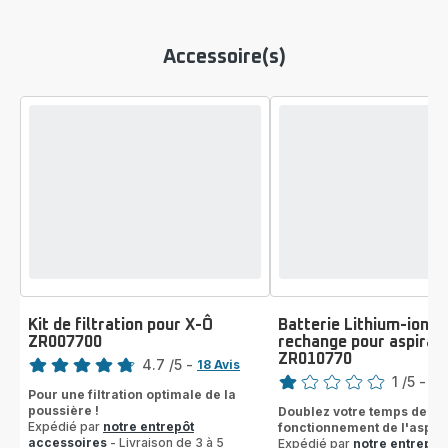
Accessoire(s)
Kit de filtration pour X-Ô
Batterie Lithium-ion d
ZR007700
rechange pour aspirat
Note
ZR010770
Note
4.7
/5
-
18 Avis
1
/5
-
1 A
ratings.4.7
Pour une filtration optimale de la
Avis
poussière !
Doublez votre temps de
1
Expédié par
notre entrepôt
fonctionnement de l'aspira
étoile
accessoires
- Livraison de 3 à 5
Expédié par
notre entrepôt