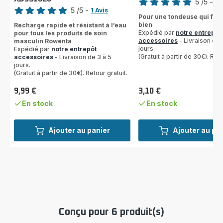
Note
5
/5
-
1 
5
/5
-
1 Avis
Avis
Pour une tondeuse qui fon
Avis
5
bien
Recharge rapide et résistant à l’eau
5
étoiles
Expédié par
notre entrepôt
pour tous les produits de soin
étoiles
(moyenne)
accessoires
- Livraison de 
masculin Rowenta
jours.
(moyenne)
Expédié par
notre entrepôt
(Gratuit à partir de 30€). Reto
accessoires
- Livraison de 3 à 5
jours.
(Gratuit à partir de 30€). Retour gratuit.
9,99 €
3,10 €
Prix
Prix
En stock
En stock
Ajouter au panier
Ajouter au pa
Conçu pour 6 produit(s)