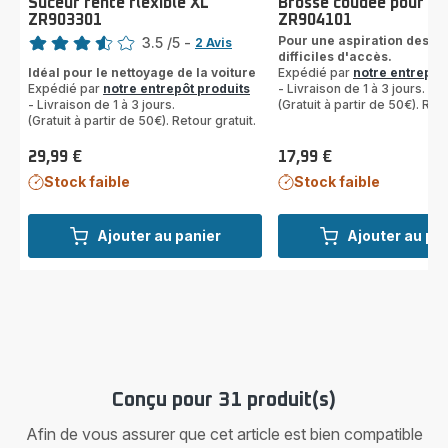
Suceur fente flexible XL
Brosse coudée pour as
ZR903301
ZR904101
Note
Pour une aspiration des z
3.5
/5
-
2 Avis
difficiles d'accès.
ratings.3.5
Idéal pour le nettoyage de la voiture
Expédié par
notre entrepôt
Expédié par
notre entrepôt produits
- Livraison de 1 à 3 jours.
- Livraison de 1 à 3 jours.
(Gratuit à partir de 50€). Reto
(Gratuit à partir de 50€). Retour gratuit.
29,99 €
17,99 €
Prix
Prix
Stock faible
Stock faible
Ajouter au panier
Ajouter au pa
Conçu pour 31 produit(s)
Afin de vous assurer que cet article est bien compatible