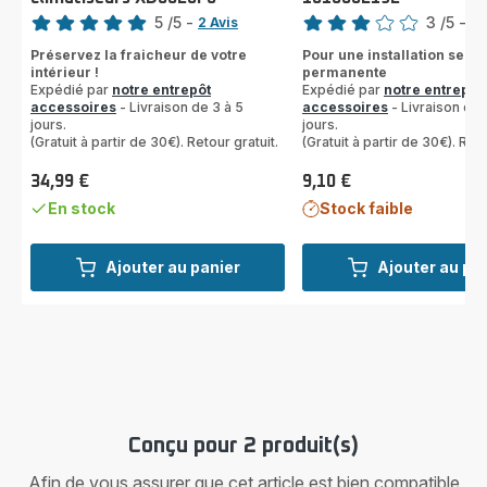
Note
Note
5
/5
-
3
/5
-
2 Avis
1 
Avis
Avis
Préservez la fraicheur de votre
Pour une installation semi
5
3
intérieur !
permanente
étoiles
étoiles
Expédié par
notre entrepôt
Expédié par
notre entrepôt
(moyenne)
accessoires
- Livraison de 3 à 5
(moyenne)
accessoires
- Livraison de 
jours.
jours.
(Gratuit à partir de 30€). Retour gratuit.
(Gratuit à partir de 30€). Reto
34,99 €
9,10 €
Prix
Prix
En stock
Stock faible
Ajouter au panier
Ajouter au pa
Conçu pour 2 produit(s)
Afin de vous assurer que cet article est bien compatible