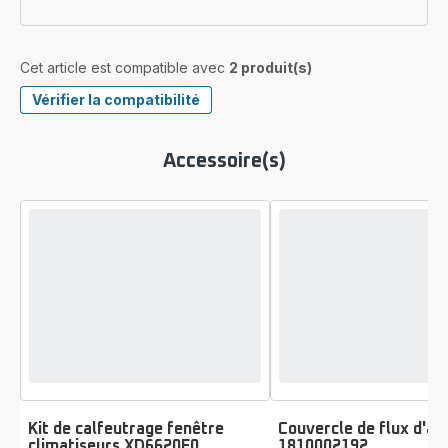
Cet article est compatible avec
2 produit(s)
Vérifier la compatibilité
Accessoire(s)
Kit de calfeutrage fenêtre
Couvercle de flux d'air
climatiseurs XD6620F0
1810002192