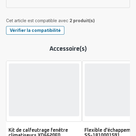
Cet article est compatible avec
2 produit(s)
Vérifier la compatibilité
Accessoire(s)
Kit de calfeutrage fenêtre
Flexible d'échappement
climatiseurs XD6620F0
SS-1810001591