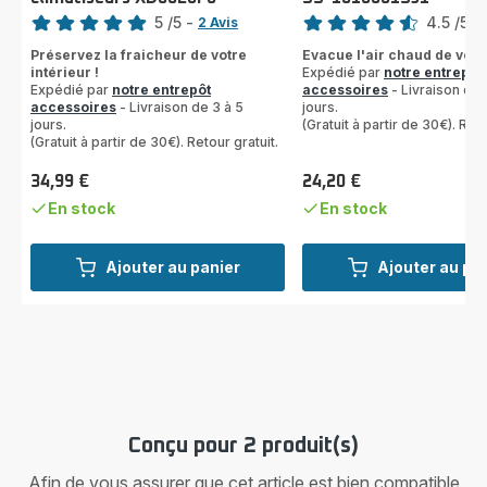
Note
Note
5
/5
-
4.5
/5
-
2 Avis
Avis
ratings.4.5
Préservez la fraicheur de votre
Evacue l'air chaud de votr
5
intérieur !
Expédié par
notre entrepôt
étoiles
Expédié par
notre entrepôt
accessoires
- Livraison de 
(moyenne)
accessoires
- Livraison de 3 à 5
jours.
jours.
(Gratuit à partir de 30€). Reto
(Gratuit à partir de 30€). Retour gratuit.
34,99 €
24,20 €
Prix
Prix
En stock
En stock
Ajouter au panier
Ajouter au pa
Conçu pour 2 produit(s)
Afin de vous assurer que cet article est bien compatible