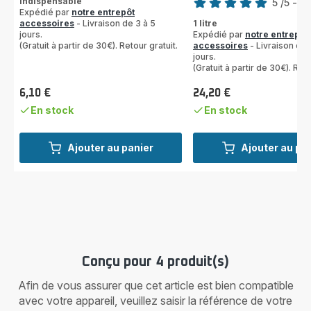
Indispensable
5
/5
-
2 
Expédié par
notre entrepôt
Avis
accessoires
- Livraison de 3 à 5
1 litre
5
jours.
Expédié par
notre entrepôt
étoiles
(Gratuit à partir de 30€). Retour gratuit.
accessoires
- Livraison de 
(moyenne)
jours.
(Gratuit à partir de 30€). Reto
6,10 €
24,20 €
Prix
Prix
En stock
En stock
Ajouter au panier
Ajouter au pa
Conçu pour 4 produit(s)
Afin de vous assurer que cet article est bien compatible
avec votre appareil, veuillez saisir la référence de votre