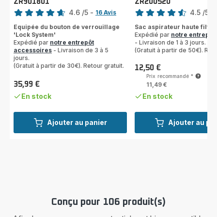
ZR901801
ZR200520
Note
Note
4.6
/5
-
4.5
/5
-
16 Avis
ratings.4.6
ratings.4.5
Equipée du bouton de verrouillage
Sac aspirateur haute filtra
'Lock System'
Expédié par
notre entrepôt
Expédié par
notre entrepôt
- Livraison de 1 à 3 jours.
accessoires
- Livraison de 3 à 5
(Gratuit à partir de 50€). Reto
jours.
(Gratuit à partir de 30€). Retour gratuit.
12,50 €
Prix
Prix recommandé
*
35,99 €
11,49 €
Prix
En stock
En stock
Ajouter au panier
Ajouter au pa
Conçu pour 106 produit(s)