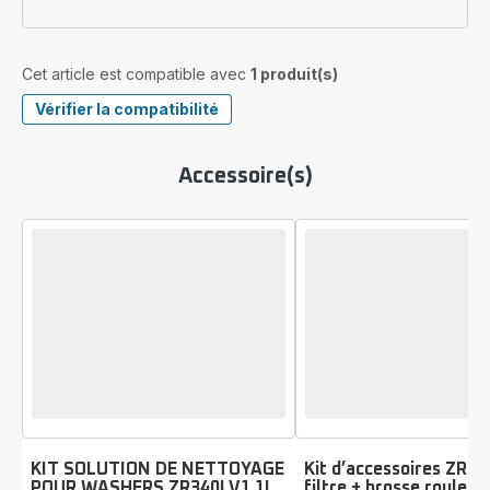
Cet article est compatible avec
1 produit(s)
Vérifier la compatibilité
Accessoire(s)
KIT SOLUTION DE NETTOYAGE
Kit d’accessoires ZR3
POUR WASHERS ZR340LV1 1L
filtre + brosse roulea