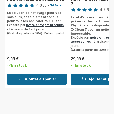
Note
7
Note
4.6
/5
-
34 Avis
4.7
/5
-
ratings.4.6
La solution de nettoyage pour vos
ratings.4.7
sols durs, spécialement conçue
Le kit d’accessoires idéal 
pour tous les aspirateurs X-Clean.
préserver les performanc
Expédié par
notre entrepôt produits
l’hygiène et la disponibilit
- Livraison de 1 à 3 jours.
X-Clean 7 pour un nettoya
(Gratuit à partir de 50€). Retour gratuit.
impeccable.
Expédié par
notre entrepôt
accessoires
- Livraison de 
jours.
(Gratuit à partir de 30€). Reto
9,99 €
29,99 €
Prix
Prix
En stock
En stock
Ajouter au panier
Ajouter au pa