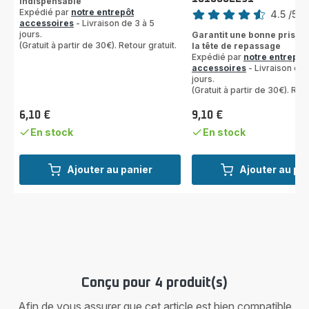
Indispensable
Note
Expédié par
notre entrepôt
4.5
/5
-
accessoires
- Livraison de 3 à 5
ratings.4.5
jours.
Garantit une bonne prise 
(Gratuit à partir de 30€). Retour gratuit.
la tête de repassage
Expédié par
notre entrepôt
accessoires
- Livraison de 
jours.
(Gratuit à partir de 30€). Reto
6,10 €
9,10 €
Prix
Prix
En stock
En stock
Ajouter au panier
Ajouter au pa
Conçu pour 4 produit(s)
Afin de vous assurer que cet article est bien compatible