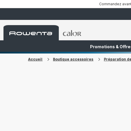
Commandez avant 1
Accueil
Accueil
Rowenta
Rowenta
Promotions & Offre
FR
NL
Accueil
Boutique accessoires
Préparation d