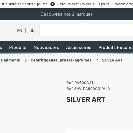
6h, livraison sous 2 jours*
Retours gratuits sous 30 jours
Livraison grat
Découvrez nos 2 marques
Que
recherchez-
vous
|
FR
NL
?
s
Produits
Nouveautés
Accessoires
Produits Recond
es aliments
Centrifugeuse, presse-agrumes
SILVER ART
Ref: PA600C31
Réf. SAV: PA600C31/AJ0
SILVER ART