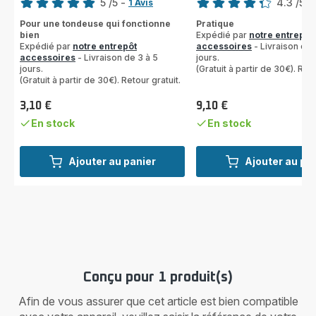
5
/5
-
4.3
/5
-
1 Avis
Avis
ratings.4.3
Pour une tondeuse qui fonctionne
Pratique
5
bien
Expédié par
notre entrepôt
étoiles
Expédié par
notre entrepôt
accessoires
- Livraison de 
(moyenne)
accessoires
- Livraison de 3 à 5
jours.
jours.
(Gratuit à partir de 30€). Reto
(Gratuit à partir de 30€). Retour gratuit.
3,10 €
9,10 €
Prix
Prix
En stock
En stock
Ajouter au panier
Ajouter au pa
Conçu pour 1 produit(s)
Afin de vous assurer que cet article est bien compatible