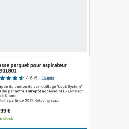
osse parquet pour aspirateur
901801
4.6
/5
-
16 Avis
ngs.4.6
ipée du bouton de verrouillage 'Lock System'
édié par
notre entrepôt accessoires
- Livraison
 à 5 jours.
tuit à partir de 30€). Retour gratuit.
,99 €
n stock