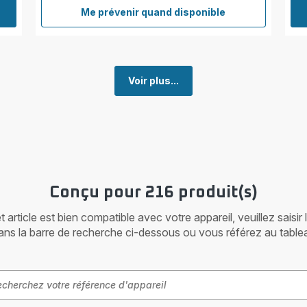
Me prévenir quand disponible
Crosse
avec
brosse
ZR004001
Voir plus...
Conçu pour 216 produit(s)
article est bien compatible avec votre appareil, veuillez saisir
ans la barre de recherche ci-dessous ou vous référez au table