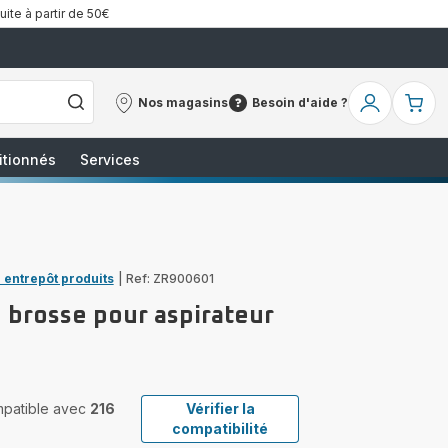
uite à partir de 50€
Nos magasins
Besoin d'aide ?
Nos
Besoin
Mon
Mo
magasins
d'aide
compte
pa
?
itionnés
Services
 entrepôt produits
|
Ref: ZR900601
 brosse pour aspirateur
ompatible avec
216
Vérifier la
compatibilité