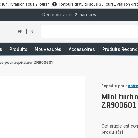
6h, livraison sous 2 jours*
Retours gratuits sous 30 jours
Livraison grat
Découvrez nos 2 marques
Que
recherchez-
vous
|
FR
NL
?
s
Produits
Nouveautés
Accessoires
Produits Recond
sse pour aspirateur ZR900601
Expédié par :
notre
Mini turbo
ZR900601
Cet article est c
produit(s)