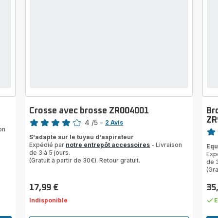
Crosse avec brosse ZR004001
Br
Note
ZR
4
/5
-
2 Avis
Note
on
Avis
S'adapte sur le tuyau d'aspirateur
rati
4
Expédié par
notre entrepôt accessoires
- Livraison
Equ
étoiles
de 3 à 5 jours.
Exp
(moyenne)
(Gratuit à partir de 30€). Retour gratuit.
de 3
(Gra
17,99 €
35
Prix
Prix
Indisponible
E