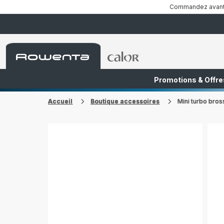
Commandez avant 1
Accueil
Accueil
Rowenta
Rowenta
Promotions & Offre
FR
NL
Accueil
Boutique accessoires
Mini turbo bro