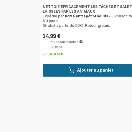
ratings.4.4
NETTOIE EFFICACEMENT LES TÂCHES ET SALE
LAISSEES PAR LES ANIMAUX
Expédié par
notre entrepôt produits
- Livraison d
à 3 jours.
(Gratuit à partir de 50€). Retour gratuit.
14,99 €
Prix
Prix recommandé
*
17,99 €
En stock
Ajouter au panier