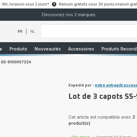
6h, livraison sous 2 jours*
Retours gratuits sous 30 jours
Livraison grat
Découvrez nos 2 marques
Que
recherchez-
vous
|
FR
NL
?
s
Produits
Nouveautés
Accessoires
Produits Recond
ts SS-9100057224
Expédié par :
notre entrepôt acces
Lot de 3 capots S
Cet article est compatible avec
2
produit(s)