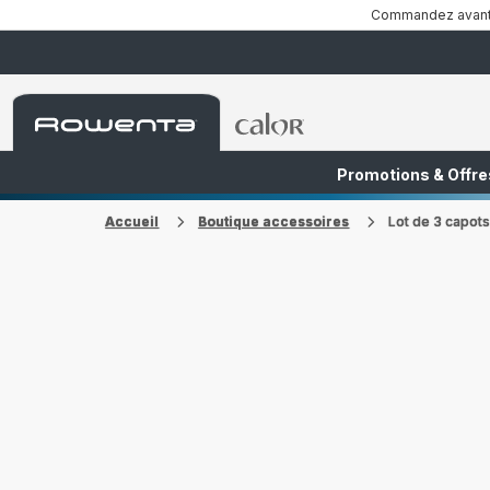
Commandez avant 1
Accueil
Accueil
Rowenta
Rowenta
Promotions & Offre
FR
NL
Accueil
Boutique accessoires
Lot de 3 capo