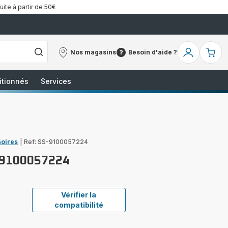
uite à partir de 50€
Nos magasins
Besoin d'aide ?
Nos
Besoin
Mon
Mo
magasins
d'aide
compte
pa
?
itionnés
Services
soires
|
Ref: SS-9100057224
S-9100057224
Vérifier la
compatibilité