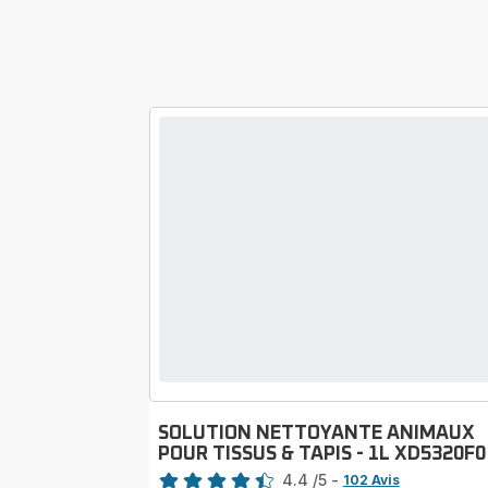
SOLUTION NETTOYANTE ANIMAUX
POUR TISSUS & TAPIS - 1L XD5320F0
Note
4.4
/5
-
102 Avis