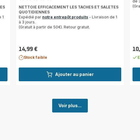
de 3
ratings.4.5
(Gra
TES
NETTOIE EFFICACEMENT LES TACHES ET SALETES
QUOTIDIENNES
e 1
Expédié par
notre entrepôt produits
- Livraison de 1
à 3 jours.
(Gratuit à partir de 50€). Retour gratuit.
14,99 €
10
Prix
Prix
Stock faible
E
Ajouter au panier
Voir plus...