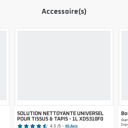
Accessoire(s)
SOLUTION NETTOYANTE UNIVERSEL
Bo
POUR TISSUS & TAPIS - 1L XD5310F0
Gar
Note
Exp
4.5
/5
-
65 Avis