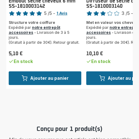
Embout sèche cheveux 6 mm
Diffuseur de sèche ch
SS-1810003142
SS-1810003140
Note
Note
5
/5
-
3
/5
-
1 Avis
1 
Avis
Avis
Structure votre coiffure
Met en valeur vos cheveux
5
3
Expédié par
notre entrepôt
Expédié par
notre entrepôt
étoiles
étoiles
accessoires
- Livraison de 3 à 5
accessoires
- Livraison de 
(moyenne)
jours.
(moyenne)
jours.
(Gratuit à partir de 30€). Retour gratuit.
(Gratuit à partir de 30€). Reto
5,10 €
10,10 €
Prix
Prix
En stock
En stock
Ajouter au panier
Ajouter au pa
Conçu pour 1 produit(s)