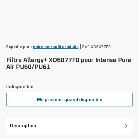
Expédié par :
notre entrepôt produits
|
Ref: XD6077F0
Filtre Allergy+ XD6077F0 pour Intense Pure
Air PU60/PU61
Indisponible
Me prévenir quand disponible
Filtre
Allergy+
XD6077F0
pour
Description
Intense
Pure