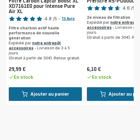
Filtre Carbon Captur Boost XL
Préfiltre RS-PU00004
Note
XD7161E0 pour Intense Pure
4.6
/5
-
Air XL
Note
ratings.4.6
2e niveau de filtration
4.8
/5
-
13 Avis
Expédié par
notre entrepôt
ratings.4.8
accessoires
- Livraison de 
Filtre charbon actif haute
jours.
performance de nouvelle
(Gratuit à partir de 30€). Reto
génération
Expédié par
notre entrepôt
accessoires
- Livraison de 3 à 5
jours.
(Gratuit à partir de 30€). Retour gratuit.
29,99 €
6,10 €
Prix
Prix
En stock
En stock
Ajouter au panier
Ajouter au pa