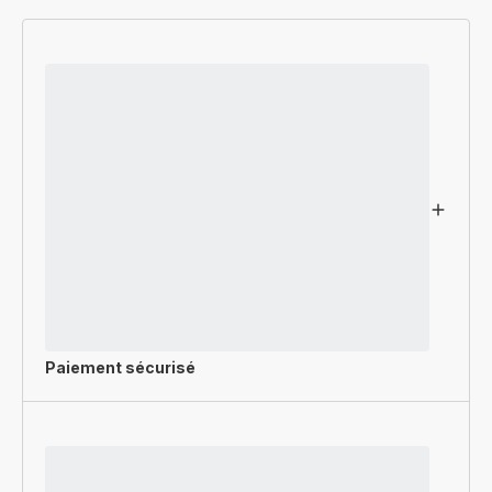
Air
PU60/PU61
Paiement sécurisé