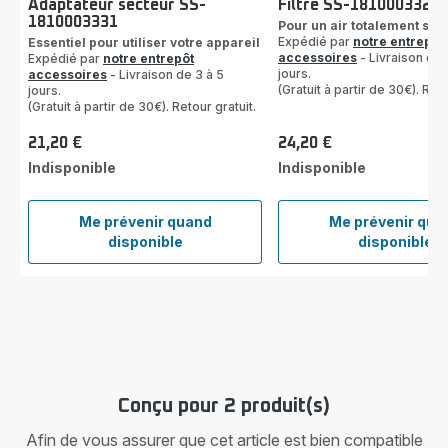
Adaptateur secteur SS-
Filtre SS-1810003325
1810003331
Pour un air totalement sai
Expédié par
notre entrepôt
Essentiel pour utiliser votre appareil
accessoires
- Livraison de 
Expédié par
notre entrepôt
jours.
accessoires
- Livraison de 3 à 5
(Gratuit à partir de 30€). Reto
jours.
(Gratuit à partir de 30€). Retour gratuit.
21,20 €
24,20 €
Prix
Prix
Indisponible
Indisponible
Me prévenir quand
Me prévenir qua
Adaptateur
Filtre
disponible
disponible
secteur
SS-
SS-
18100
1810003331
Conçu pour 2 produit(s)
Afin de vous assurer que cet article est bien compatible