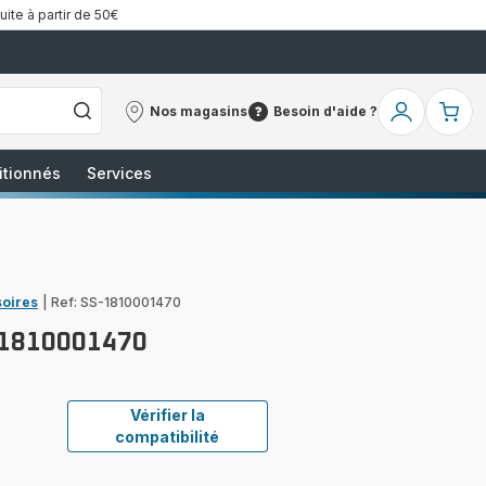
uite à partir de 50€
Nos magasins
Besoin d'aide ?
Nos
Besoin
Mon
Mo
magasins
d'aide
compte
pa
?
itionnés
Services
soires
|
Ref: SS-1810001470
-1810001470
Vérifier la
compatibilité