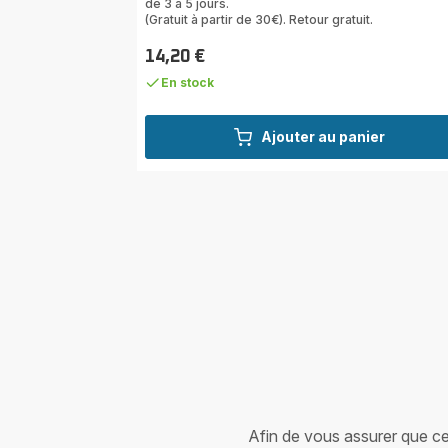
de 3 à 5 jours.
(Gratuit à partir de 30€). Retour gratuit.
14,20 €
Prix
En stock
Ajouter au panier
Afin de vous assurer que cet 