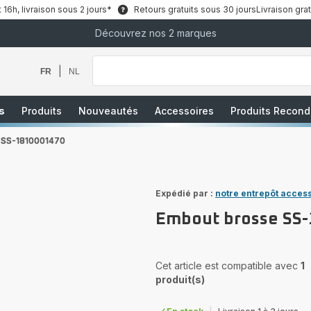
6h, livraison sous 2 jours*
Retours gratuits sous 30 jours
Livraison grat
Découvrez nos 2 marques
Que
recherchez-
vous
|
FR
NL
?
s
Produits
Nouveautés
Accessoires
Produits Recond
 SS-1810001470
Expédié par :
notre entrepôt acces
Embout brosse SS
Cet article est compatible avec
1
produit(s)