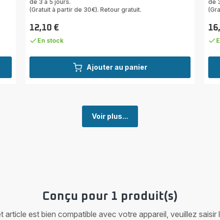
de 3 à 5 jours.
de 3
(Gratuit à partir de 30€). Retour gratuit.
(Gra
12,10 €
16
Prix
Prix
En stock
E
Ajouter au panier
Voir plus...
Conçu pour 1 produit(s)
article est bien compatible avec votre appareil, veuillez saisir